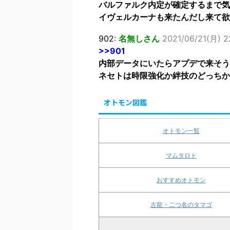
バルファルク内定が確定するまで気
イヴェルカーナも来たんだし来て欲
902:
名無しさん
2021/06/21(月) 2
>>901
内部データにいたらアプデで来そう
ネセトは時限強化か絆技のどっちか
オトモン図鑑
オトモン一覧
マムタロト
おすすめオトモン
古龍・二つ名のタマゴ