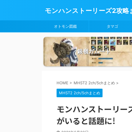
モンハンストーリーズ2攻略
オトモン図鑑
タマゴ
銀嶺ガムート
HOME
>
MHST2 2ch/5chまとめ
>
MHST2 2ch/5chまとめ
モンハンストーリー
がいると話題に!