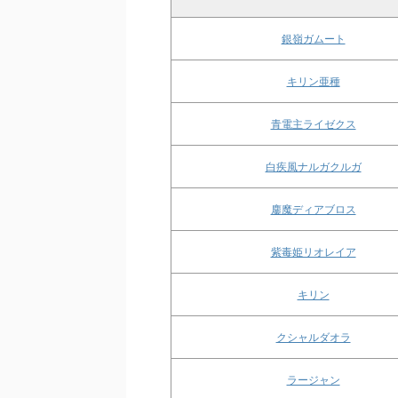
銀嶺ガムート
キリン亜種
青電主ライゼクス
白疾風ナルガクルガ
鏖魔ディアブロス
紫毒姫リオレイア
キリン
クシャルダオラ
ラージャン