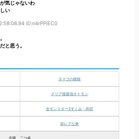
が気じゃないわ
しい
2:58:08.94 ID:n4rPPiEC0
。
だと思う。
タマゴの模様
クリア後最強オトモン
全モンスター3すくみ・肉質
超レアな巣
古龍、二つ名