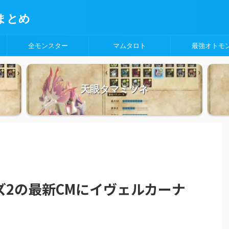
まとめ
全モンスター
マムタロト
最強オトモ
天眼タマミツネ
ズ2の最新CMにイヴェルカーナ