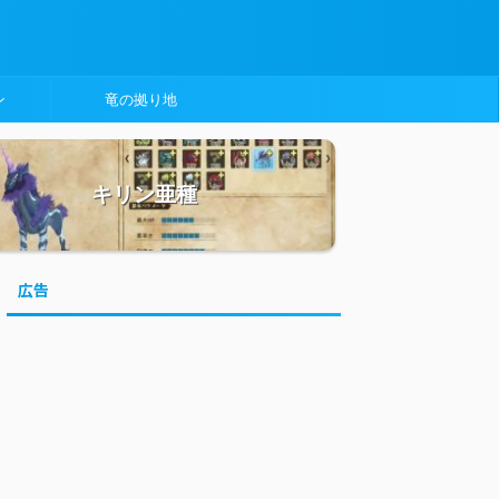
ン
竜の拠り地
キリン亜種
広告