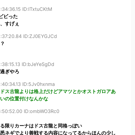
:34:36.15 ID:ITxtuCKtM
ビビった
、すげぇ
2:37:20.84 ID:ZJ0EYGJCd
？
:38:15.13 ID:bJeYeSgDd
過ぎやろ
:40:34.13 ID:5Jv0hxnma
ドス古龍よりは格上だけどアマツとかオストガロアあ
いの位置付けなんかな
6:50:52.00 ID:ombWO3Rc0
る限りカーナはドス古龍と同格っぽい
悉ネギでより善戦する内容になってるからほんの少し