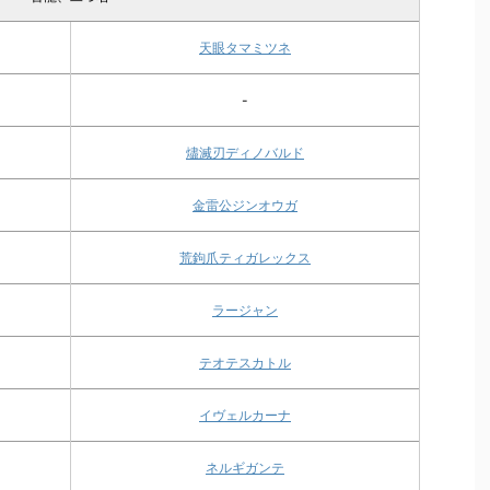
天眼タマミツネ
-
燼滅刃ディノバルド
金雷公ジンオウガ
荒鉤爪ティガレックス
ラージャン
テオテスカトル
イヴェルカーナ
ネルギガンテ