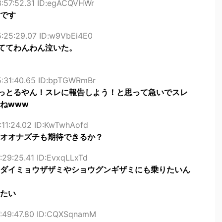
3:57:52.31 ID:egACQVHWr
です
5:25:29.07 ID:w9VbEi4E0
ててわんわん泣いた。
5:31:40.65 ID:bpTGWRmBr
っとるやん！スレに報告しよう！と思って急いでスレ
ねwww
:11:24.02 ID:KwTwhAofd
オオナズチも期待できるか？
:29:25.41 ID:EvxqLLxTd
ダイミョウザザミやショウグンギザミにも乗りたいん
たい
7:49:47.80 ID:CQXSqnamM