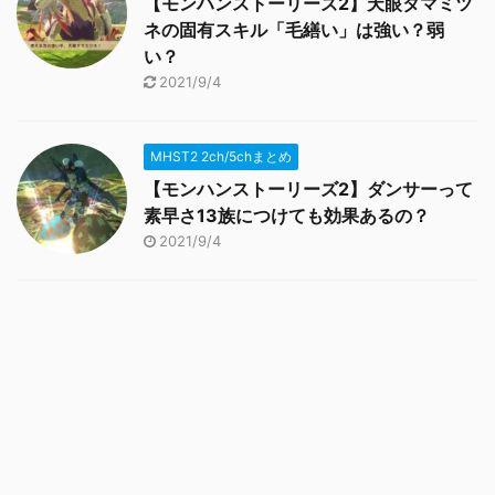
【モンハンストーリーズ2】天眼タマミツ
ネの固有スキル「毛繕い」は強い？弱
い？
2021/9/4
MHST2 2ch/5chまとめ
【モンハンストーリーズ2】ダンサーって
素早さ13族につけても効果あるの？
2021/9/4