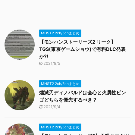
MHST2 2ch/5chまとめ
【モンハンストーリーズ2 リーク】
TGS(東京ゲームショウ)で有料DLC発表
か?!
2021/9/5
MHST2 2ch/5chまとめ
燼滅刃ディノバルドは会心と火属性ビン
ゴどちらを優先するべき？
2021/9/4
MHST2 2ch/5chまとめ