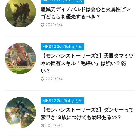
燼滅刃ディノバルドは会心と火属性ビン
ゴどちらを優先するべき？
2021/9/4
MHST2 2ch/5chまとめ
【モンハンストーリーズ2】天眼タマミツ
ネの固有スキル「毛繕い」は強い？弱
い？
2021/9/4
MHST2 2ch/5chまとめ
【モンハンストーリーズ2】ダンサーって
素早さ13族につけても効果あるの？
2021/9/4