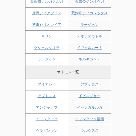
白疾風ナルガクルガ
金雷公ジンオウガ
鏖魔ディアブロス
荒鉤爪ティガレックス
紫毒姫リオレイア
ラージャン
キリン
テオテスカトル
クシャルダオラ
イヴェルカーナ
ラージャン
ネルギガンテ
オトモン一覧
アオアシラ
アプケロス
アプトノス
イビルジョー
アンジャナフ
イャンガルルガ
イャンクック
イャンクック亜種
ウラガンキン
ウルクスス