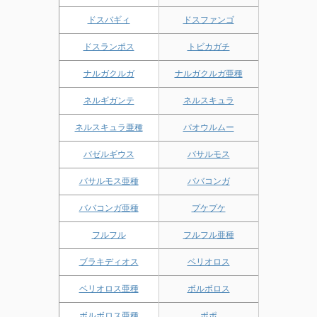
ドスバギィ
ドスファンゴ
ドスランポス
トビカガチ
ナルガクルガ
ナルガクルガ亜種
ネルギガンテ
ネルスキュラ
ネルスキュラ亜種
パオウルムー
バゼルギウス
バサルモス
バサルモス亜種
ババコンガ
ババコンガ亜種
プケプケ
フルフル
フルフル亜種
ブラキディオス
ベリオロス
ベリオロス亜種
ボルボロス
ボルボロス亜種
ポポ