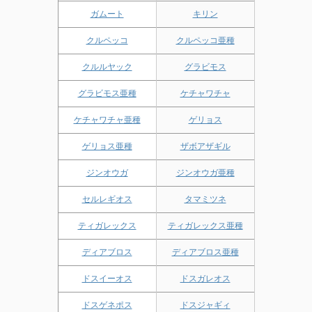
ガムート
キリン
クルペッコ
クルペッコ亜種
クルルヤック
グラビモス
グラビモス亜種
ケチャワチャ
ケチャワチャ亜種
ゲリョス
ゲリョス亜種
ザボアザギル
ジンオウガ
ジンオウガ亜種
セルレギオス
タマミツネ
ティガレックス
ティガレックス亜種
ディアブロス
ディアブロス亜種
ドスイーオス
ドスガレオス
ドスゲネポス
ドスジャギィ