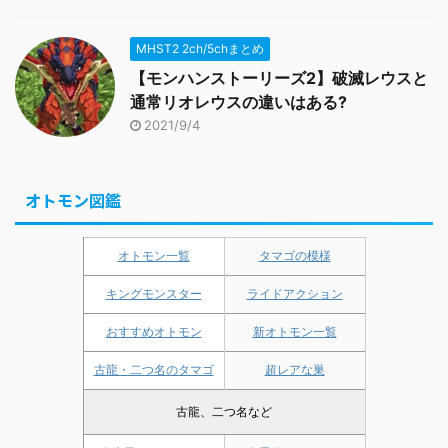
MHST2 2ch/5chまとめ
【モンハンストーリーズ2】破滅レウスと
通常リオレウスの違いはある?
2021/9/4
オトモン図鑑
オトモン一覧
タマゴの模様
キングモンスター
ライドアクション
おすすめオトモン
新オトモン一覧
古龍・二つ名のタマゴ
超レアな巣
古龍、二つ名など