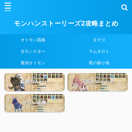
モンハンストーリーズ2攻略まとめ
オトモン図鑑
タマゴ
全モンスター
マムタロト
最強オトモン
竜の拠り地
銀嶺ガムート
天眼タマミツネ
キリン亜種