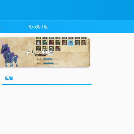
ン
竜の拠り地
キリン亜種
広告