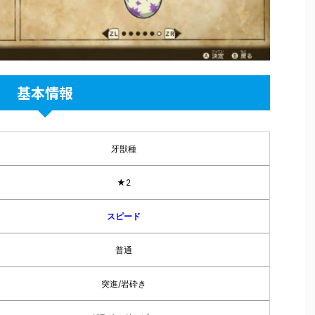
基本情報
牙獣種
★2
スピード
普通
突進/岩砕き