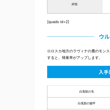
絆技
[quads id=2]
ウル
ロロスカ地方のラヴィナの麓のモンス
すると、帰巣率がアップします。
入手
白兎獣の毛
白兎獣の腹甲