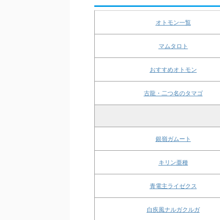
オトモン一覧
マムタロト
おすすめオトモン
古龍・二つ名のタマゴ
銀嶺ガムート
キリン亜種
青電主ライゼクス
白疾風ナルガクルガ