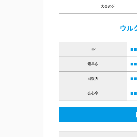
大金の牙
ウル
HP
■■
素早さ
■■
回復力
■■
会心率
■■