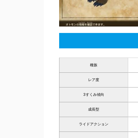
種族
レア度
3すくみ傾向
成長型
ライドアクション