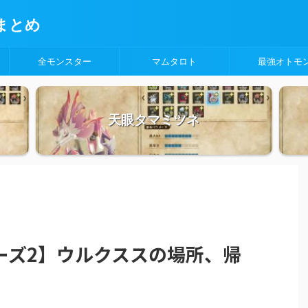
まとめ
全モンスター
マムタロト
最強オトモ
天眼タマミツネ
ーズ2】ウルクススの場所、帰