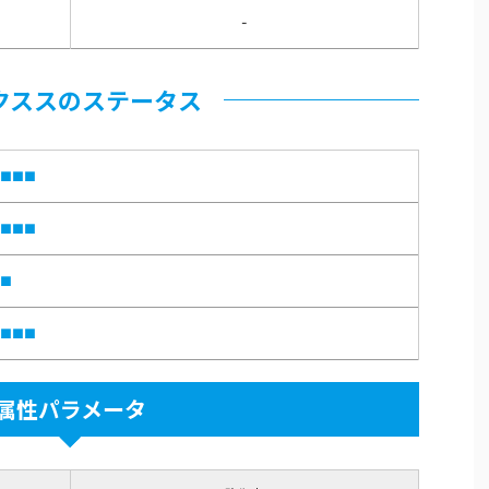
-
クススのステータス
■■■
■■■
■
■■■
属性パラメータ