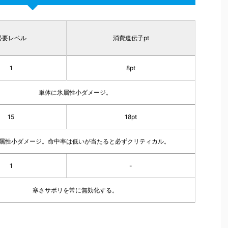
必要レベル
消費遺伝子pt
1
8pt
単体に氷属性小ダメージ。
15
18pt
属性小ダメージ。命中率は低いが当たると必ずクリティカル。
1
-
寒さサボリを常に無効化する。