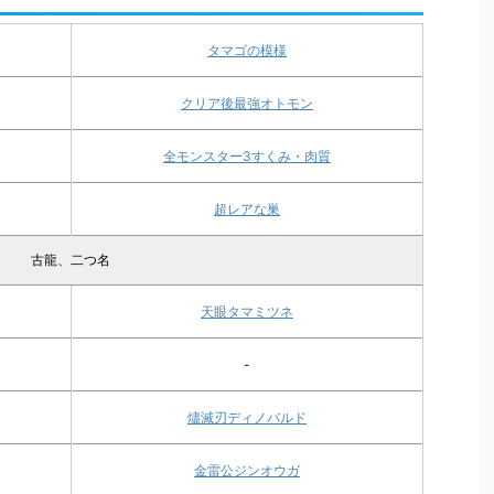
タマゴの模様
クリア後最強オトモン
全モンスター3すくみ・肉質
超レアな巣
古龍、二つ名
天眼タマミツネ
-
燼滅刃ディノバルド
金雷公ジンオウガ