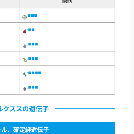
防御力
:■■■
:■■
:■■■
:■■■
:■■■■
:■■■
ルクススの遺伝子
キル、確定絆遺伝子