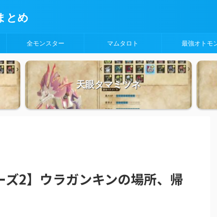
まとめ
全モンスター
マムタロト
最強オトモ
天眼タマミツネ
ーズ2】ウラガンキンの場所、帰