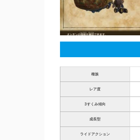
種族
レア度
3すくみ傾向
成長型
ライドアクション