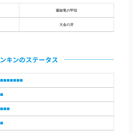
爆鎚竜の甲殻
大金の牙
ンキンのステータス
■■■■■■■
■
■■■
■