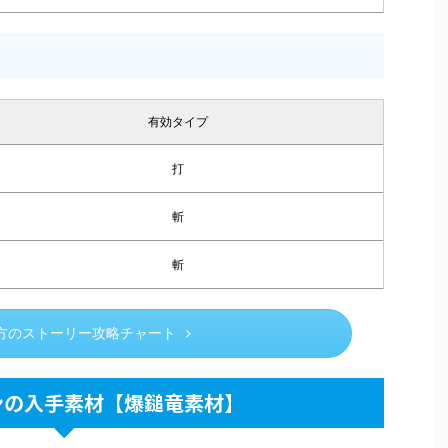
有効タイプ
打
斬
斬
方のストーリー攻略チャート
ンの入手素材【爆鎚竜素材】