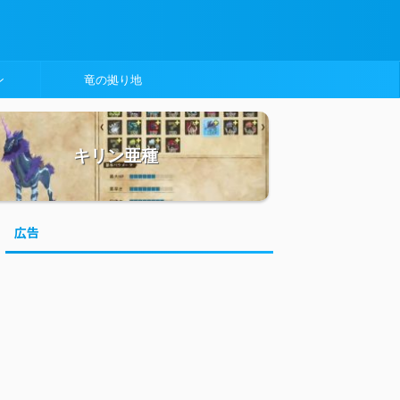
ン
竜の拠り地
キリン亜種
広告