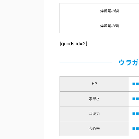
爆鎚竜の鱗
爆鎚竜の顎
[quads id=2]
ウラガ
HP
■■
素早さ
■■
回復力
■■
会心率
■■