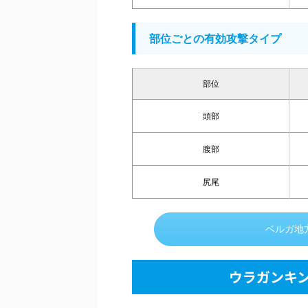
部位ごとの有効攻撃タイプ
部位
頭部
腹部
尻尾
ベルガ地
ウラガンキ