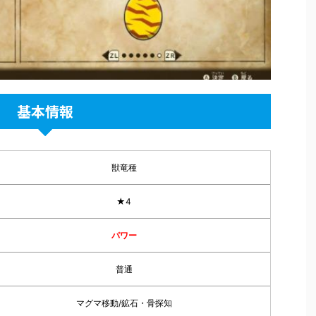
基本情報
獣竜種
★4
パワー
普通
マグマ移動/鉱石・骨探知