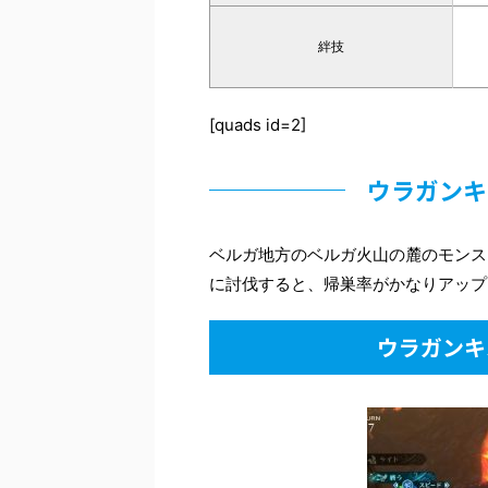
絆技
[quads id=2]
ウラガンキ
ベルガ地方のベルガ火山の麓のモンス
に討伐すると、帰巣率がかなりアップ
ウラガンキ