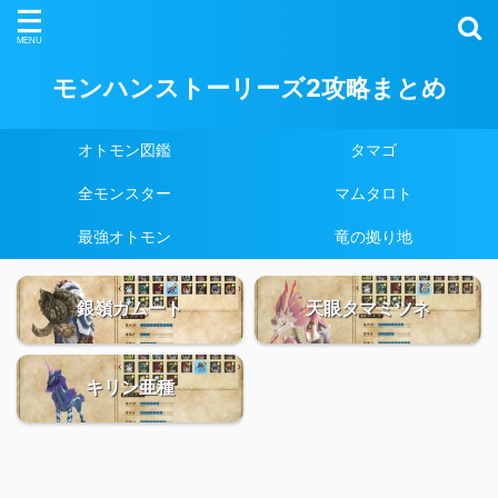
モンハンストーリーズ2攻略まとめ
オトモン図鑑
タマゴ
全モンスター
マムタロト
最強オトモン
竜の拠り地
銀嶺ガムート
天眼タマミツネ
キリン亜種