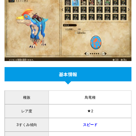
基本情報
種族
鳥竜種
レア度
★2
3すくみ傾向
スピード