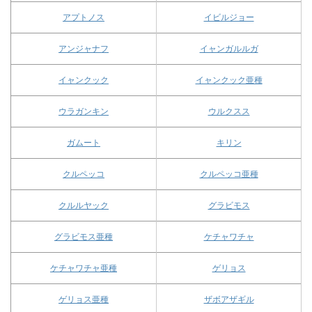
アプトノス
イビルジョー
アンジャナフ
イャンガルルガ
イャンクック
イャンクック亜種
ウラガンキン
ウルクスス
ガムート
キリン
クルペッコ
クルペッコ亜種
クルルヤック
グラビモス
グラビモス亜種
ケチャワチャ
ケチャワチャ亜種
ゲリョス
ゲリョス亜種
ザボアザギル