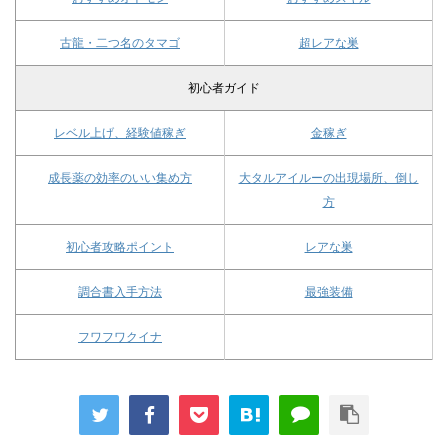
古龍・二つ名のタマゴ
超レアな巣
初心者ガイド
レベル上げ、経験値稼ぎ
金稼ぎ
成長薬の効率のいい集め方
大タルアイルーの出現場所、倒し
方
初心者攻略ポイント
レアな巣
調合書入手方法
最強装備
フワフワクイナ