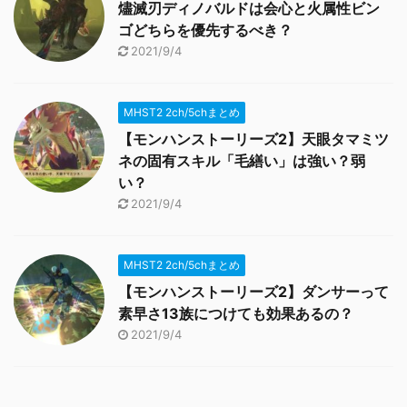
燼滅刃ディノバルドは会心と火属性ビン
ゴどちらを優先するべき？
2021/9/4
MHST2 2ch/5chまとめ
【モンハンストーリーズ2】天眼タマミツ
ネの固有スキル「毛繕い」は強い？弱
い？
2021/9/4
MHST2 2ch/5chまとめ
【モンハンストーリーズ2】ダンサーって
素早さ13族につけても効果あるの？
2021/9/4