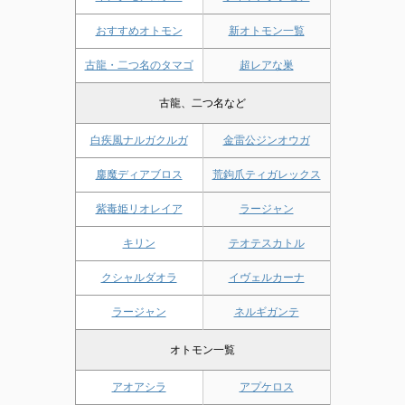
おすすめオトモン
新オトモン一覧
古龍・二つ名のタマゴ
超レアな巣
古龍、二つ名など
白疾風ナルガクルガ
金雷公ジンオウガ
鏖魔ディアブロス
荒鉤爪ティガレックス
紫毒姫リオレイア
ラージャン
キリン
テオテスカトル
クシャルダオラ
イヴェルカーナ
ラージャン
ネルギガンテ
オトモン一覧
アオアシラ
アプケロス