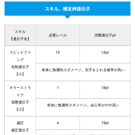
スキル、確定絆遺伝子
スキル
必要レベル
消費遺伝子pt
【遺伝子名】
ラピッドファ
15
14pt
ング
先制遺伝子
単体に無属性小ダメージ。先手をとれる確率が高い
【小】
キラーストラ
1
18pt
イク
強襲遺伝子
単体に無属性小ダメージ。会心率がやや高い
【小】
威圧
4
19pt
威圧遺伝子