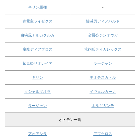
キリン亜種
-
青電主ライゼクス
燼滅刃ディノバルド
白疾風ナルガクルガ
金雷公ジンオウガ
鏖魔ディアブロス
荒鉤爪ティガレックス
紫毒姫リオレイア
ラージャン
キリン
テオテスカトル
クシャルダオラ
イヴェルカーナ
ラージャン
ネルギガンテ
オトモン一覧
アオアシラ
アプケロス