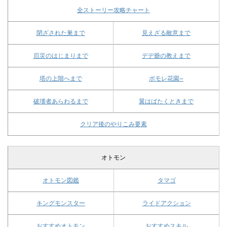
全ストーリー攻略チャート
閉ざされた巣まで
見えざる敵意まで
厄災のはじまりまで
デデ爺の教えまで
塔の上階へまで
ポモレ花園~
破壊者あらわるまで
翼はばたくときまで
クリア後のやりこみ要素
オトモン
オトモン図鑑
タマゴ
キングモンスター
ライドアクション
おすすめオトモン
おすすめスキル