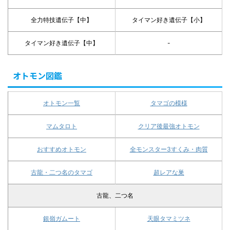
全力特技遺伝子【中】
タイマン好き遺伝子【小】
タイマン好き遺伝子【中】
-
オトモン図鑑
オトモン一覧
タマゴの模様
マムタロト
クリア後最強オトモン
おすすめオトモン
全モンスター3すくみ・肉質
古龍・二つ名のタマゴ
超レアな巣
古龍、二つ名
銀嶺ガムート
天眼タマミツネ