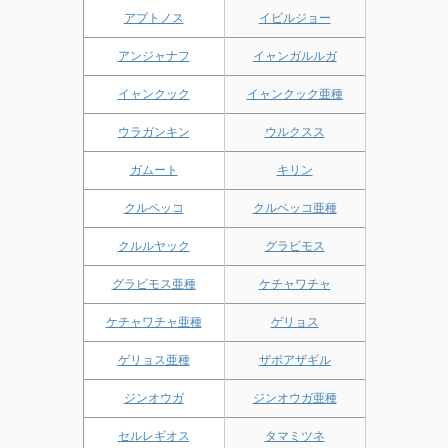
アプトノス
イビルジョー
アンジャナフ
イャンガルルガ
イャンクック
イャンクック亜種
ウラガンキン
ウルクスス
ガムート
キリン
クルペッコ
クルペッコ亜種
クルルヤック
グラビモス
グラビモス亜種
ケチャワチャ
ケチャワチャ亜種
ゲリョス
ゲリョス亜種
ザボアザギル
ジンオウガ
ジンオウガ亜種
セルレギオス
タマミツネ