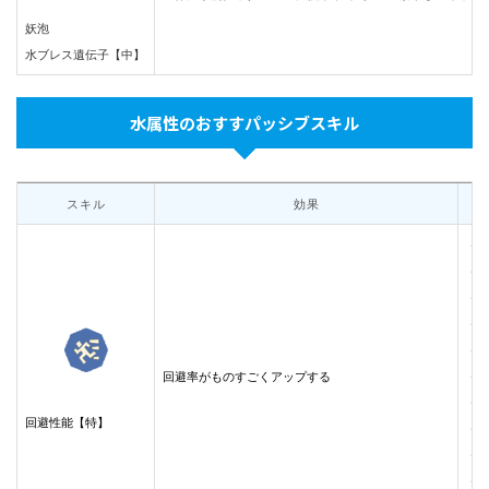
妖泡
水ブレス遺伝子【中】
水属性のおすすパッシブスキル
スキル
効果
・
・
・
・
・
回避率がものすごくアップする
・
・
回避性能【特】
・
・
・