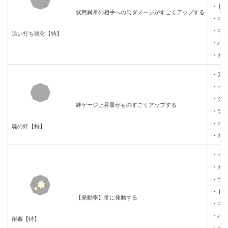
・ド
状態異常の相手への与ダメージがすごくアップする
・ネ
・ネ
追い打ち強化【特】
・バ
・ガ
・ア
・イ
・ク
絆ゲージ上昇量がものすごくアップする
・テ
・ネ
魂の絆【特】
・ガ
・イ
・ガ
・ザ
・ド
【発動率】常に発動する
・ネ
・バ
耐毒【特】