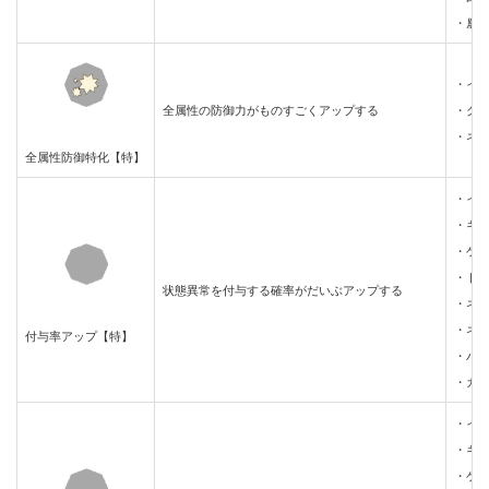
・鏖
・イ
全属性の防御力がものすごくアップする
・ク
・ネ
全属性防御特化【特】
・イ
・キ
・ゲ
・ド
状態異常を付与する確率がだいぶアップする
・ネ
・ネ
付与率アップ【特】
・バ
・ガ
・イ
・キ
・ゲ