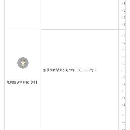
・白
・荒
・鏖
・青
・ア
・ク
・セ
・テ
・デ
無属性攻撃力がものすごくアップする
・ド
・ナ
無属性攻撃特化【特】
・パ
・モ
・白
・鏖
・ア
・ク
・セ