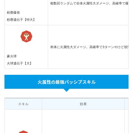
複数回ランダムで全体火属性大ダメージ。高確率で爆破
粉塵爆発
粉塵遺伝子【特大】
単体に火属性大ダメージ。高確率で3ターンやけど状態
豪火球
火球遺伝子【大】
火属性の最強パッシブスキル
スキル
効果
・
・
・