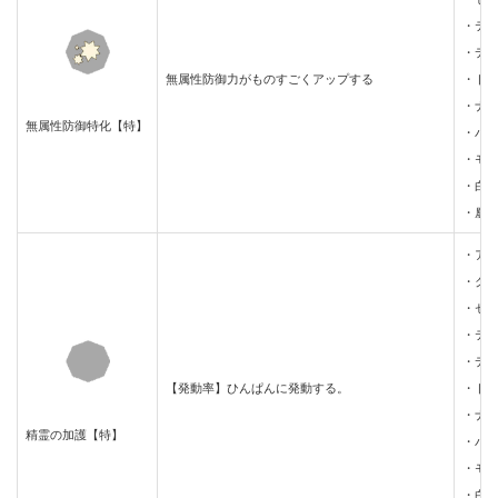
・テ
・デ
無属性防御力がものすごくアップする
・ド
・ナ
無属性防御特化【特】
・パ
・モ
・白
・鏖
・ア
・ク
・セ
・テ
・デ
【発動率】ひんぱんに発動する。
・ド
・ナ
精霊の加護【特】
・パ
・モ
・白