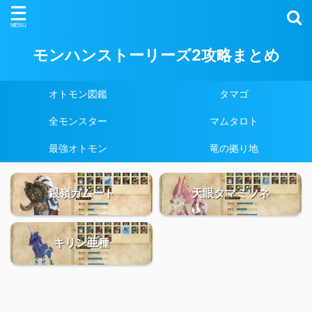
モンハンストーリーズ2攻略まとめ
オトモン図鑑
タマゴ
全モンスター
マムタロト
最強オトモン
竜の拠り地
銀嶺ガムート
天眼タマミツネ
キリン亜種