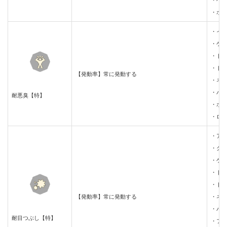
・ベ
・ポ
・イ
・ゲ
・ド
・ド
【発動率】常に発動する
・ネ
・バ
耐悪臭【特】
・ボ
・ロ
・ア
・ク
・ゲ
・ト
・ド
【発動率】常に発動する
・ネ
・バ
耐目つぶし【特】
・フ