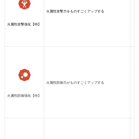
・
火属性攻撃力をものすごくアップする
・
・
火属性攻撃強化【特】
・
・
・
・
・
・
・
火属性防御力がものすごくアップする
・
・
火属性防御強化【特】
・
・
・
・
・