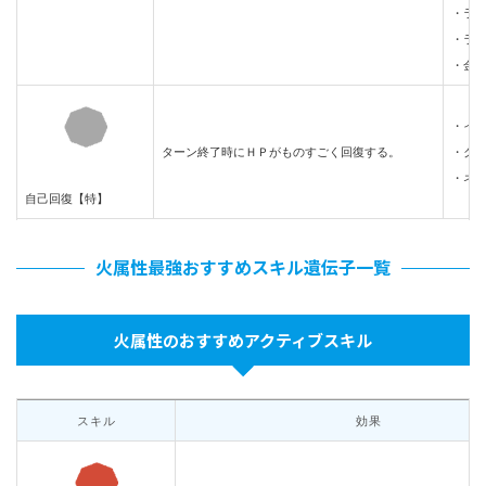
・ラ
・ラ
・金
・イ
ターン終了時にＨＰがものすごく回復する。
・ク
・ネ
自己回復【特】
火属性最強おすすめスキル遺伝子一覧
火属性のおすすめアクティブスキル
スキル
効果