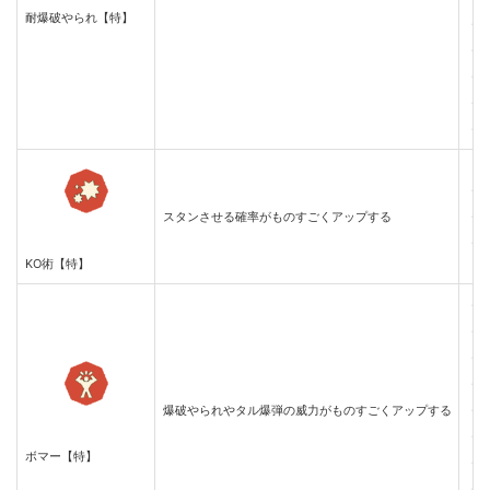
耐爆破やられ【特】
・
・
・
・
・
・
スタンさせる確率がものすごくアップする
・
・
KO術【特】
・
・
・
・
爆破やられやタル爆弾の威力がものすごくアップする
・
・
ボマー【特】
・
・