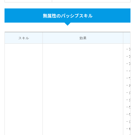
無属性のパッシブスキル
スキル
効果
・ア
・ア
・ア
・イ
・ウ
・ガ
・ク
・グ
・ケ
・ゲ
・ジ
・セ