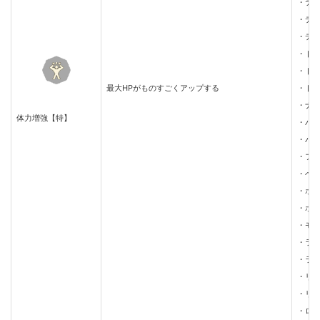
・テ
・デ
・デ
・ド
・ド
最大HPがものすごくアップする
・ド
・ナ
体力増強【特】
・バ
・パ
・フ
・ベ
・ボ
・ポ
・モ
・ラ
・ラ
・リ
・リ
・ロ