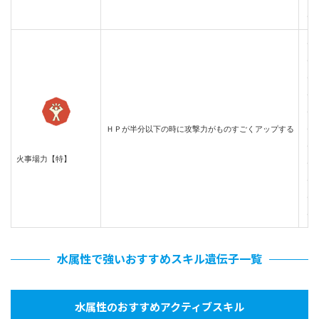
・
・
・
・
・
・
ＨＰが半分以下の時に攻撃力がものすごくアップする
・
・
火事場力【特】
・
・
・
・
水属性で強いおすすめスキル遺伝子一覧
水属性のおすすめアクティブスキル