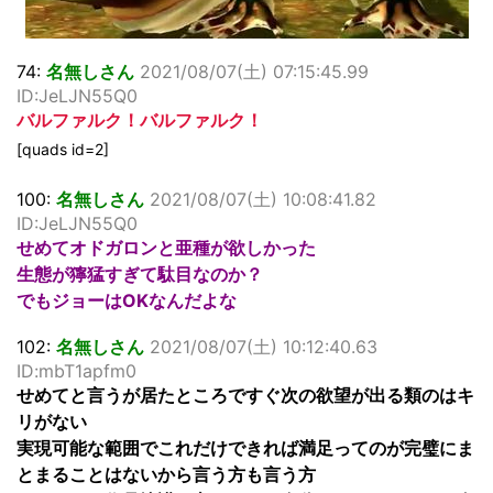
74:
名無しさん
2021/08/07(土) 07:15:45.99
ID:JeLJN55Q0
バルファルク！バルファルク！
[quads id=2]
100:
名無しさん
2021/08/07(土) 10:08:41.82
ID:JeLJN55Q0
せめてオドガロンと亜種が欲しかった
生態が獰猛すぎて駄目なのか？
でもジョーはOKなんだよな
102:
名無しさん
2021/08/07(土) 10:12:40.63
ID:mbT1apfm0
せめてと言うが居たところですぐ次の欲望が出る類のはキ
リがない
実現可能な範囲でこれだけできれば満足ってのが完璧にま
とまることはないから言う方も言う方