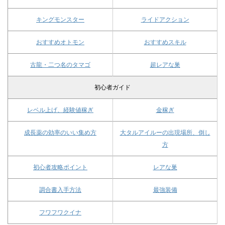
キングモンスター
ライドアクション
おすすめオトモン
おすすめスキル
古龍・二つ名のタマゴ
超レアな巣
初心者ガイド
レベル上げ、経験値稼ぎ
金稼ぎ
成長薬の効率のいい集め方
大タルアイルーの出現場所、倒し
方
初心者攻略ポイント
レアな巣
調合書入手方法
最強装備
フワフワクイナ