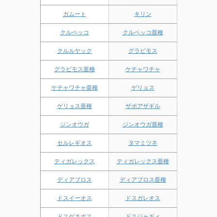
ガムート
キリン
クルペッコ
クルペッコ亜種
クルルヤック
グラビモス
グラビモス亜種
ケチャワチャ
ケチャワチャ亜種
ゲリョス
ゲリョス亜種
ザボアザギル
ジンオウガ
ジンオウガ亜種
セルレギオス
タマミツネ
ティガレックス
ティガレックス亜種
ディアブロス
ディアブロス亜種
ドスイーオス
ドスガレオス
ドスゲネポス
ドスジャギィ