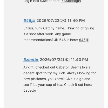
Login into 538bet here:
538betlogin
646jili
2026/07/22(水) 11:40 PM
646jili, huh? Catchy name. Thinking of giving
it a shot after work. Any game
recommendations? Jili 646 is here:
646jili
6zbetbr
2026/07/22(水) 11:40 PM
Alright, checked out 6zbetbr. Seems like a
decent spot to try my luck. Always looking for
new platforms, you know? Give it a go and
see if it's your cup of tea. Check it out here:
6zbetbr