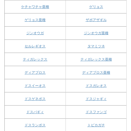
ケチャワチャ亜種
ゲリョス
ゲリョス亜種
ザボアザギル
ジンオウガ
ジンオウガ亜種
セルレギオス
タマミツネ
ティガレックス
ティガレックス亜種
ディアブロス
ディアブロス亜種
ドスイーオス
ドスガレオス
ドスゲネポス
ドスジャギィ
ドスバギィ
ドスファンゴ
ドスランポス
トビカガチ