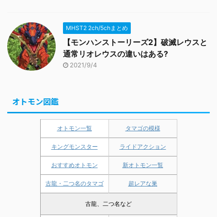
MHST2 2ch/5chまとめ
【モンハンストーリーズ2】破滅レウスと
通常リオレウスの違いはある?
2021/9/4
オトモン図鑑
オトモン一覧
タマゴの模様
キングモンスター
ライドアクション
おすすめオトモン
新オトモン一覧
古龍・二つ名のタマゴ
超レアな巣
古龍、二つ名など