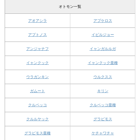
オトモン一覧
アオアシラ
アプケロス
アプトノス
イビルジョー
アンジャナフ
イャンガルルガ
イャンクック
イャンクック亜種
ウラガンキン
ウルクスス
ガムート
キリン
クルペッコ
クルペッコ亜種
クルルヤック
グラビモス
グラビモス亜種
ケチャワチャ