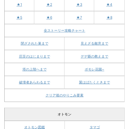
★1
★2
★3
★4
★5
★6
★7
★8
全ストーリー攻略チャート
閉ざされた巣まで
見えざる敵意まで
厄災のはじまりまで
デデ爺の教えまで
塔の上階へまで
ポモレ花園~
破壊者あらわるまで
翼はばたくときまで
クリア後のやりこみ要素
オトモン
オトモン図鑑
タマゴ