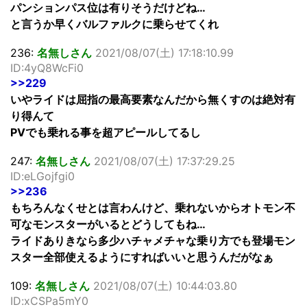
パンションパス位は有りそうだけどね…
と言うか早くバルファルクに乗らせてくれ
236:
名無しさん
2021/08/07(土) 17:18:10.99
ID:4yQ8WcFi0
>>229
いやライドは屈指の最高要素なんだから無くすのは絶対有
り得んて
PVでも乗れる事を超アピールしてるし
247:
名無しさん
2021/08/07(土) 17:37:29.25
ID:eLGojfgi0
>>236
もちろんなくせとは言わんけど、乗れないからオトモン不
可なモンスターがいるとどうしてもね…
ライドありきなら多少ハチャメチャな乗り方でも登場モン
スター全部使えるようにすればいいと思うんだがなぁ
109:
名無しさん
2021/08/07(土) 10:44:03.80
ID:xCSPa5mY0