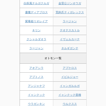
白疾風ナルガクルガ
金雷公ジンオウガ
鏖魔ディアブロス
荒鉤爪ティガレックス
紫毒姫リオレイア
ラージャン
キリン
テオテスカトル
クシャルダオラ
イヴェルカーナ
ラージャン
ネルギガンテ
オトモン一覧
アオアシラ
アプケロス
アプトノス
イビルジョー
アンジャナフ
イャンガルルガ
イャンクック
イャンクック亜種
ウラガンキン
ウルクスス