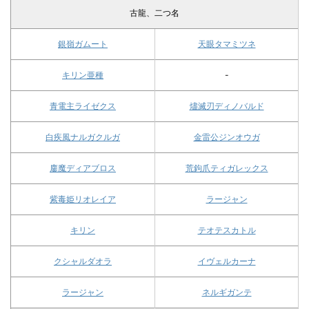
古龍、二つ名
銀嶺ガムート
天眼タマミツネ
キリン亜種
-
青電主ライゼクス
燼滅刃ディノバルド
白疾風ナルガクルガ
金雷公ジンオウガ
鏖魔ディアブロス
荒鉤爪ティガレックス
紫毒姫リオレイア
ラージャン
キリン
テオテスカトル
クシャルダオラ
イヴェルカーナ
ラージャン
ネルギガンテ