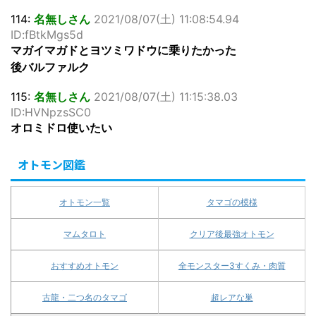
114:
名無しさん
2021/08/07(土) 11:08:54.94
ID:fBtkMgs5d
マガイマガドとヨツミワドウに乗りたかった
後バルファルク
115:
名無しさん
2021/08/07(土) 11:15:38.03
ID:HVNpzsSC0
オロミドロ使いたい
オトモン図鑑
オトモン一覧
タマゴの模様
マムタロト
クリア後最強オトモン
おすすめオトモン
全モンスター3すくみ・肉質
古龍・二つ名のタマゴ
超レアな巣