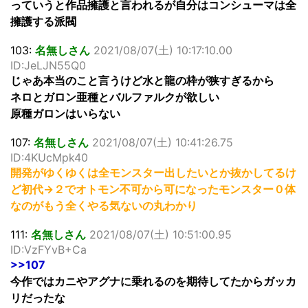
っていうと作品擁護と言われるが自分はコンシューマは全
擁護する派閥
103:
名無しさん
2021/08/07(土) 10:17:10.00
ID:JeLJN55Q0
じゃあ本当のこと言うけど水と龍の枠が狭すぎるから
ネロとガロン亜種とバルファルクが欲しい
原種ガロンはいらない
107:
名無しさん
2021/08/07(土) 10:41:26.75
ID:4KUcMpk40
開発がゆくゆくは全モンスター出したいとか抜かしてるけ
ど初代→２でオトモン不可から可になったモンスター０体
なのがもう全くやる気ないの丸わかり
111:
名無しさん
2021/08/07(土) 10:51:00.95
ID:VzFYvB+Ca
>>107
今作ではカニやアグナに乗れるのを期待してたからガッカ
リだったな