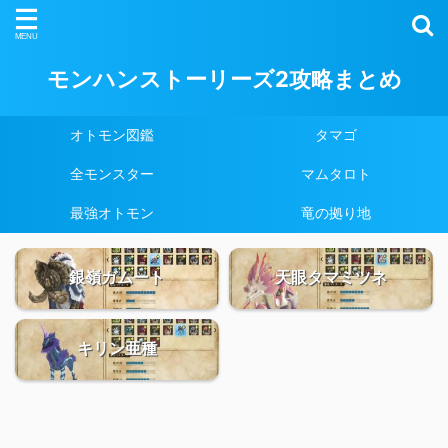
モンハンストーリーズ2攻略まとめ
オトモン図鑑
タマゴ
全モンスター
マムタロト
最強オトモン
竜の拠り地
銀嶺ガムート
天眼タマミツネ
キリン亜種