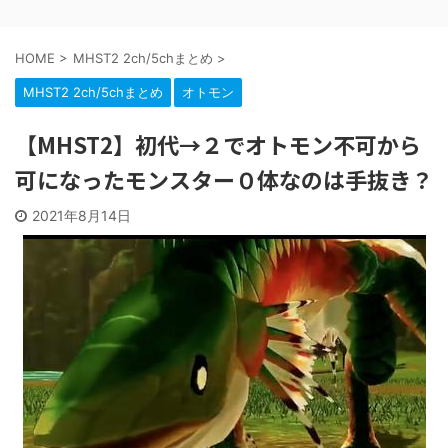
HOME
>
MHST2 2ch/5chまとめ
>
MHST2 2ch/5chまとめ
オトモン
【MHST2】初代→２でオトモン不可から
可になったモンスター０体なのは手抜き？
2021年8月14日