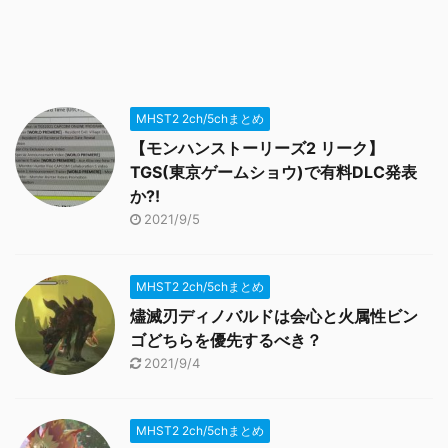
MHST2 2ch/5chまとめ
【モンハンストーリーズ2 リーク】
TGS(東京ゲームショウ)で有料DLC発表
か?!
2021/9/5
MHST2 2ch/5chまとめ
燼滅刃ディノバルドは会心と火属性ビン
ゴどちらを優先するべき？
2021/9/4
MHST2 2ch/5chまとめ