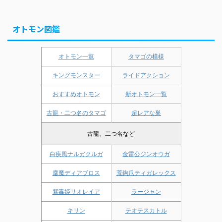
オトモン図鑑
オトモン一覧
タマゴの模様
キングモンスター
ライドアクション
おすすめオトモン
新オトモン一覧
古龍・二つ名のタマゴ
超レアな巣
古龍、二つ名など
白疾風ナルガクルガ
金雷公ジンオウガ
鏖魔ディアブロス
荒鉤爪ティガレックス
紫毒姫リオレイア
ラージャン
キリン
テオテスカトル