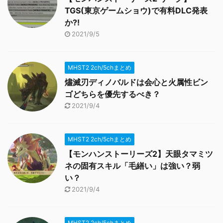
TGS(東京ゲームショウ)で有料DLC発表
か?!
2021/9/5
MHST2 2ch/5chまとめ
燼滅刃ディノバルドは会心と火属性ビン
ゴどちらを優先するべき？
2021/9/4
MHST2 2ch/5chまとめ
【モンハンストーリーズ2】天眼タマミツ
ネの固有スキル「毛繕い」は強い？弱
い？
2021/9/4
MHST2 2ch/5chまとめ