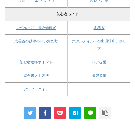
古龍・二つ名のタマゴ
超レアな巣
初心者ガイド
レベル上げ、経験値稼ぎ
金稼ぎ
成長薬の効率のいい集め方
大タルアイルーの出現場所、倒し
方
初心者攻略ポイント
レアな巣
調合書入手方法
最強装備
フワフワクイナ