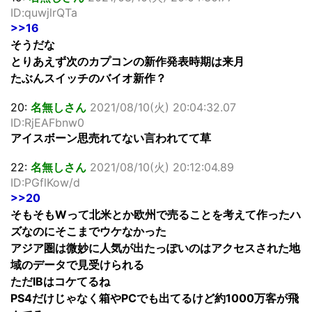
ID:quwjlrQTa
>>16
そうだな
とりあえず次のカプコンの新作発表時期は来月
たぶんスイッチのバイオ新作？
20:
名無しさん
2021/08/10(火) 20:04:32.07
ID:RjEAFbnw0
アイスボーン思売れてない言われてて草
22:
名無しさん
2021/08/10(火) 20:12:04.89
ID:PGflKow/d
>>20
そもそもWって北米とか欧州で売ることを考えて作ったハ
ズなのにそこまでウケなかった
アジア圏は微妙に人気が出たっぽいのはアクセスされた地
域のデータで見受けられる
ただIBはコケてるね
PS4だけじゃなく箱やPCでも出てるけど約1000万客が飛