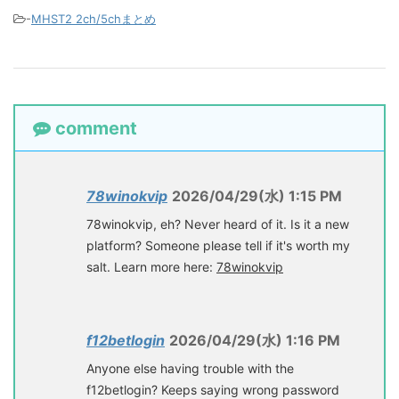
-
MHST2 2ch/5chまとめ
comment
78winokvip
2026/04/29(水) 1:15 PM
78winokvip, eh? Never heard of it. Is it a new
platform? Someone please tell if it's worth my
salt. Learn more here:
78winokvip
f12betlogin
2026/04/29(水) 1:16 PM
Anyone else having trouble with the
f12betlogin? Keeps saying wrong password