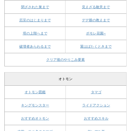
閉ざされた巣まで
見えざる敵意まで
厄災のはじまりまで
デデ爺の教えまで
塔の上階へまで
ポモレ花園~
破壊者あらわるまで
翼はばたくときまで
クリア後のやりこみ要素
オトモン
オトモン図鑑
タマゴ
キングモンスター
ライドアクション
おすすめオトモン
おすすめスキル