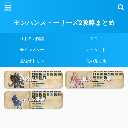
モンハンストーリーズ2攻略まとめ
オトモン図鑑
タマゴ
全モンスター
マムタロト
最強オトモン
竜の拠り地
銀嶺ガムート
天眼タマミツネ
キリン亜種