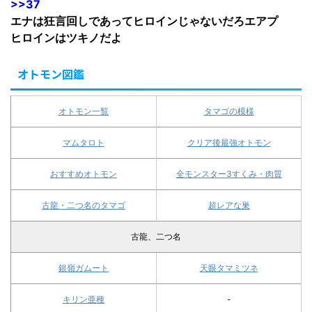
>>37
エナは狂言回しであってヒロインじゃないだろエアプ
ヒロインはツキノだよ
オトモン図鑑
オトモン一覧
タマゴの模様
マムタロト
クリア後最強オトモン
おすすめオトモン
全モンスター3すくみ・肉質
古龍・二つ名のタマゴ
超レアな巣
古龍、二つ名
銀嶺ガムート
天眼タマミツネ
キリン亜種
-