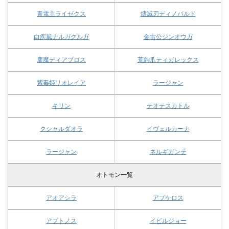
青電主ライゼクス
燼滅刃ディノバルド
白疾風ナルガクルガ
金雷公ジンオウガ
鏖魔ディアブロス
荒鉤爪ティガレックス
紫毒姫リオレイア
ラージャン
キリン
テオテスカトル
クシャルダオラ
イヴェルカーナ
ラージャン
ネルギガンテ
オトモン一覧
アオアシラ
アプケロス
アプトノス
イビルジョー