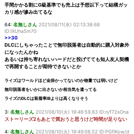
手間かかる割にG級基準でも売上は予想以下って結構ガッ
カリ感が滲み出てるな
64:
名無しさん
2021/08/11(水) 02:13:38.68
ID:IXUha5m70
>>30
DLCにしちゃったことで無印脱落者は自動的に購入対象外
になったんかね
あるいは持ち寄れないハードだと投げてても知人友人契機
で再開することが期待できないとか
ライズはワールドほど金掛かってないのか物量では弱いけど
無印脱落者をいかに出さないか相当気を遣ってる
ライズのDLCは装着率IBよりは高くなりそう
3:
名無しさん
2021/08/10(火) 19:46:59.83 ID:n/f72sOna
ストーリーズ2もあとで買おうと思うけど時間が足りない
4:
名無しさん
2021/08/10(火) 19:49:08.52 ID:PGflKow/d