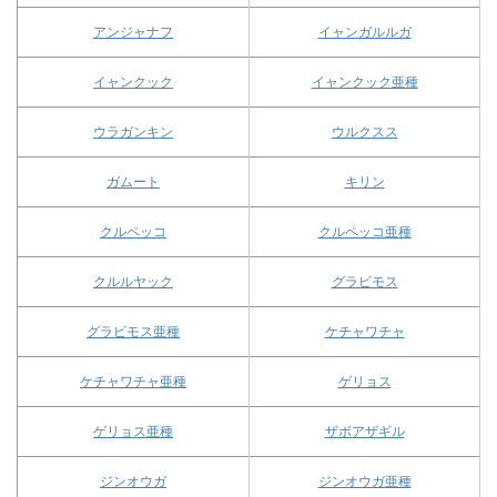
アンジャナフ
イャンガルルガ
イャンクック
イャンクック亜種
ウラガンキン
ウルクスス
ガムート
キリン
クルペッコ
クルペッコ亜種
クルルヤック
グラビモス
グラビモス亜種
ケチャワチャ
ケチャワチャ亜種
ゲリョス
ゲリョス亜種
ザボアザギル
ジンオウガ
ジンオウガ亜種