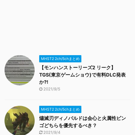
MHST2 2ch/5chまとめ
【モンハンストーリーズ2 リーク】
TGS(東京ゲームショウ)で有料DLC発表
か?!
2021/9/5
MHST2 2ch/5chまとめ
燼滅刃ディノバルドは会心と火属性ビン
ゴどちらを優先するべき？
2021/9/4