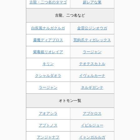
古龍・二つ名のタマゴ
超レアな巣
古龍、二つ名など
白疾風ナルガクルガ
金雷公ジンオウガ
鏖魔ディアブロス
荒鉤爪ティガレックス
紫毒姫リオレイア
ラージャン
キリン
テオテスカトル
クシャルダオラ
イヴェルカーナ
ラージャン
ネルギガンテ
オトモン一覧
アオアシラ
アプケロス
アプトノス
イビルジョー
アンジャナフ
イャンガルルガ