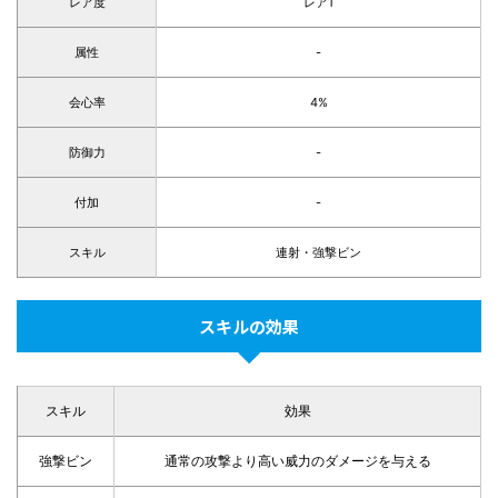
レア度
レア1
属性
-
会心率
4%
防御力
-
付加
-
スキル
連射・強撃ビン
スキルの効果
スキル
効果
強撃ビン
通常の攻撃より高い威力のダメージを与える