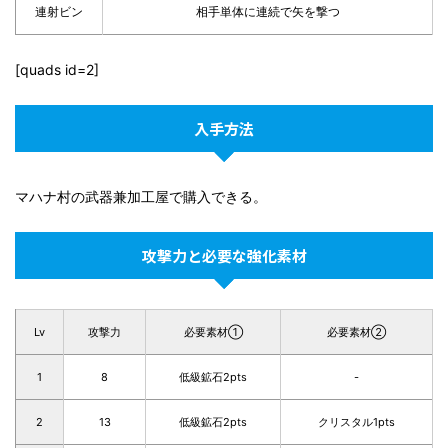
連射ビン
相手単体に連続で矢を撃つ
[quads id=2]
入手方法
マハナ村の武器兼加工屋で購入できる。
攻撃力と必要な強化素材
Lv
攻撃力
必要素材①
必要素材②
1
8
低級鉱石2pts
-
2
13
低級鉱石2pts
クリスタル1pts