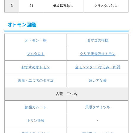
3
21
低級鉱石4pts
クリスタル2pts
オトモン図鑑
オトモン一覧
タマゴの模様
マムタロト
クリア後最強オトモン
おすすめオトモン
全モンスター3すくみ・肉質
古龍・二つ名のタマゴ
超レアな巣
古龍、二つ名
銀嶺ガムート
天眼タマミツネ
キリン亜種
-