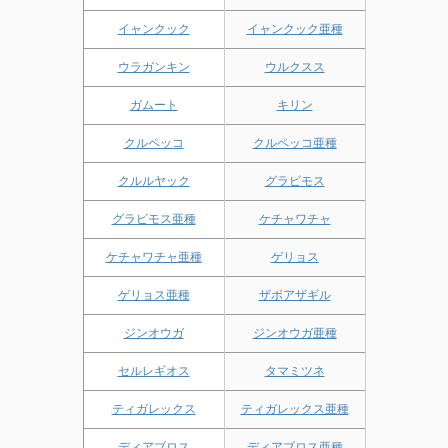
イャンクック
イャンクック亜種
ウラガンキン
ウルクスス
ガムート
キリン
クルペッコ
クルペッコ亜種
クルルヤック
グラビモス
グラビモス亜種
ケチャワチャ
ケチャワチャ亜種
ゲリョス
ゲリョス亜種
ザボアザギル
ジンオウガ
ジンオウガ亜種
セルレギオス
タマミツネ
ティガレックス
ティガレックス亜種
ディアブロス
ディアブロス亜種