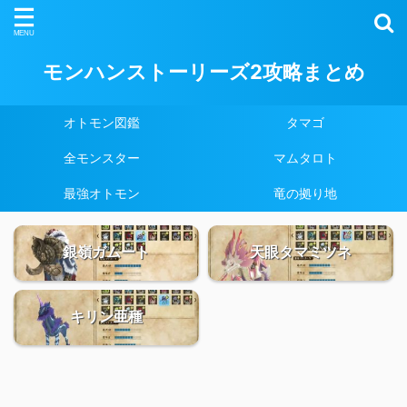
モンハンストーリーズ2攻略まとめ
オトモン図鑑
タマゴ
全モンスター
マムタロト
最強オトモン
竜の拠り地
銀嶺ガムート
天眼タマミツネ
キリン亜種