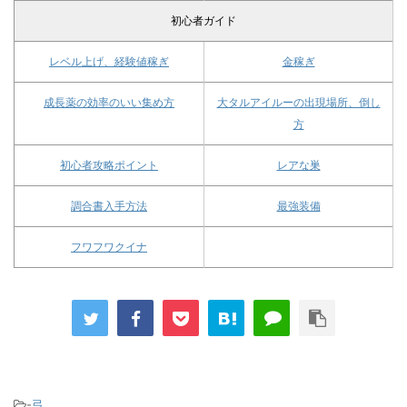
初心者ガイド
レベル上げ、経験値稼ぎ
金稼ぎ
成長薬の効率のいい集め方
大タルアイルーの出現場所、倒し
方
初心者攻略ポイント
レアな巣
調合書入手方法
最強装備
フワフワクイナ
-
弓