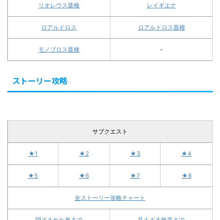
リオレウス亜種
レイギエナ
ロアルドロス
ロアルドロス亜種
モノブロス亜種
-
ストーリー攻略
サブクエスト
★1
★2
★3
★4
★5
★6
★7
★8
全ストーリー攻略チャート
閉ざされた巣まで
見えざる敵意まで