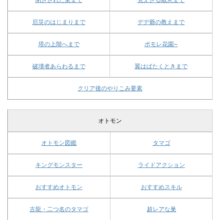
厄災のはじまりまで
デデ爺の教えまで
塔の上階へまで
ポモレ花園~
破壊者あらわるまで
翼はばたくときまで
クリア後のやりこみ要素
オトモン
オトモン図鑑
タマゴ
キングモンスター
ライドアクション
おすすめオトモン
おすすめスキル
古龍・二つ名のタマゴ
超レアな巣