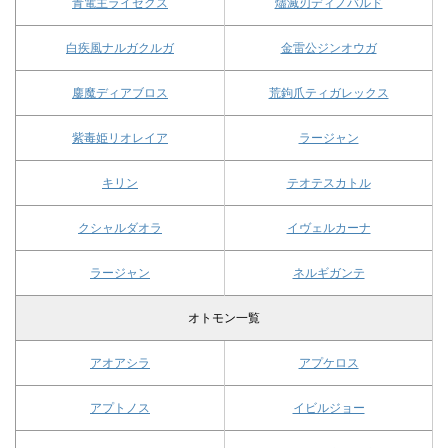
青電主ライゼクス
燼滅刃ディノバルド
白疾風ナルガクルガ
金雷公ジンオウガ
鏖魔ディアブロス
荒鉤爪ティガレックス
紫毒姫リオレイア
ラージャン
キリン
テオテスカトル
クシャルダオラ
イヴェルカーナ
ラージャン
ネルギガンテ
オトモン一覧
アオアシラ
アプケロス
アプトノス
イビルジョー