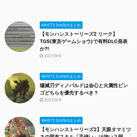
MHST2 2ch/5chまとめ
【モンハンストーリーズ2 リーク】
TGS(東京ゲームショウ)で有料DLC発表
か?!
2021/9/5
MHST2 2ch/5chまとめ
燼滅刃ディノバルドは会心と火属性ビン
ゴどちらを優先するべき？
2021/9/4
MHST2 2ch/5chまとめ
【モンハンストーリーズ2】天眼タマミツ
ネの固有スキル「毛繕い」は強い？弱