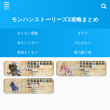
モンハンストーリーズ2攻略まとめ
オトモン図鑑
タマゴ
全モンスター
マムタロト
最強オトモン
竜の拠り地
銀嶺ガムート
天眼タマミツネ
キリン亜種