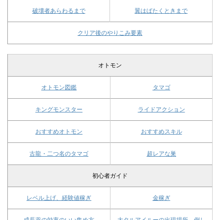
破壊者あらわるまで
翼はばたくときまで
クリア後のやりこみ要素
オトモン
オトモン図鑑
タマゴ
キングモンスター
ライドアクション
おすすめオトモン
おすすめスキル
古龍・二つ名のタマゴ
超レアな巣
初心者ガイド
レベル上げ、経験値稼ぎ
金稼ぎ
成長薬の効率のいい集め方
大タルアイルーの出現場所、倒し