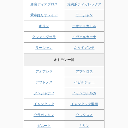
鏖魔ディアブロス
荒鉤爪ティガレックス
紫毒姫リオレイア
ラージャン
キリン
テオテスカトル
クシャルダオラ
イヴェルカーナ
ラージャン
ネルギガンテ
オトモン一覧
アオアシラ
アプケロス
アプトノス
イビルジョー
アンジャナフ
イャンガルルガ
イャンクック
イャンクック亜種
ウラガンキン
ウルクスス
ガムート
キリン