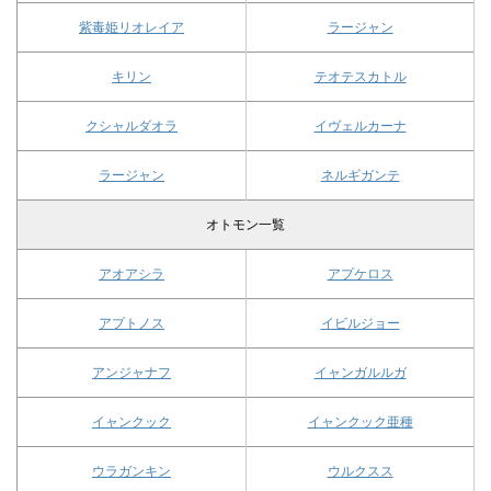
紫毒姫リオレイア
ラージャン
キリン
テオテスカトル
クシャルダオラ
イヴェルカーナ
ラージャン
ネルギガンテ
オトモン一覧
アオアシラ
アプケロス
アプトノス
イビルジョー
アンジャナフ
イャンガルルガ
イャンクック
イャンクック亜種
ウラガンキン
ウルクスス