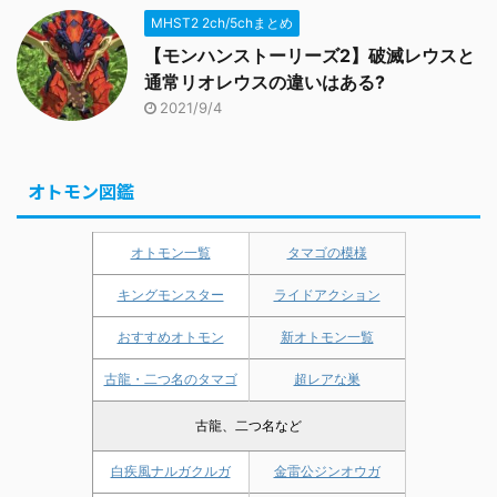
MHST2 2ch/5chまとめ
【モンハンストーリーズ2】破滅レウスと
通常リオレウスの違いはある?
2021/9/4
オトモン図鑑
オトモン一覧
タマゴの模様
キングモンスター
ライドアクション
おすすめオトモン
新オトモン一覧
古龍・二つ名のタマゴ
超レアな巣
古龍、二つ名など
白疾風ナルガクルガ
金雷公ジンオウガ