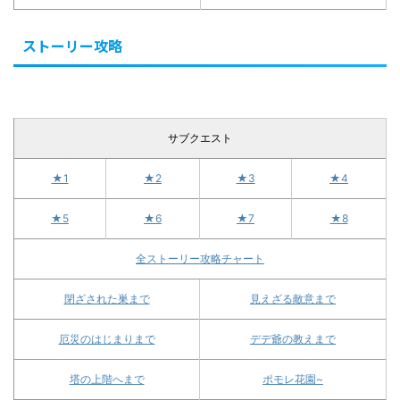
ストーリー攻略
サブクエスト
★1
★2
★3
★4
★5
★6
★7
★8
全ストーリー攻略チャート
閉ざされた巣まで
見えざる敵意まで
厄災のはじまりまで
デデ爺の教えまで
塔の上階へまで
ポモレ花園~