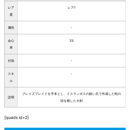
レア
レア1
度
属性
-
会心
3%
率
付加
-
スキ
-
ル
ブレイズブレイドを手本とし、ドスランポスの鋭い爪で作成した蛇の
説明
頭を模した大剣
[quads id=2]