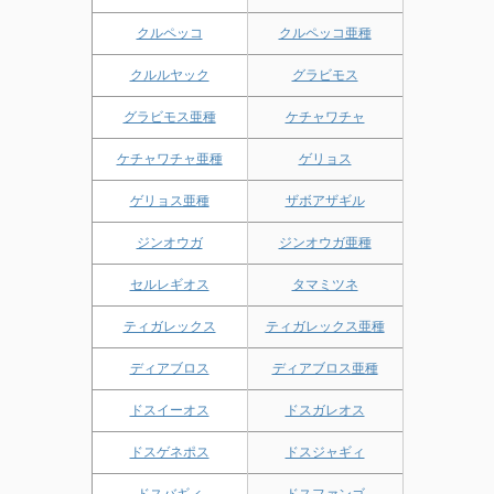
クルペッコ
クルペッコ亜種
クルルヤック
グラビモス
グラビモス亜種
ケチャワチャ
ケチャワチャ亜種
ゲリョス
ゲリョス亜種
ザボアザギル
ジンオウガ
ジンオウガ亜種
セルレギオス
タマミツネ
ティガレックス
ティガレックス亜種
ディアブロス
ディアブロス亜種
ドスイーオス
ドスガレオス
ドスゲネポス
ドスジャギィ
ドスバギィ
ドスファンゴ