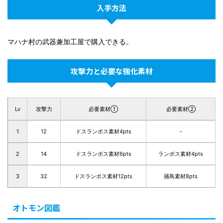
入手方法
マハナ村の武器兼加工屋で購入できる。
攻撃力と必要な強化素材
Lv
攻撃力
必要素材①
必要素材②
1
12
ドスランポス素材4pts
-
2
14
ドスランポス素材6pts
ランポス素材4pts
3
32
ドスランポス素材12pts
掻鳥素材8pts
オトモン図鑑