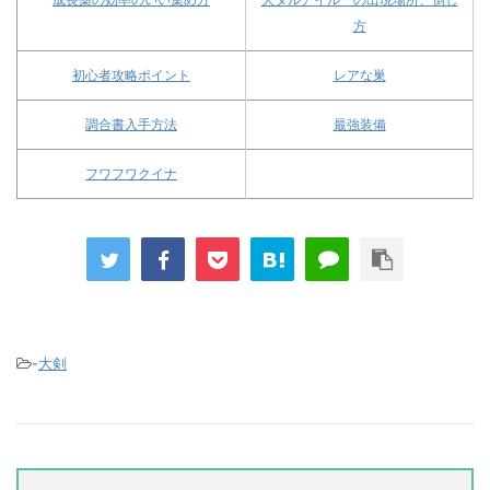
方
初心者攻略ポイント
レアな巣
調合書入手方法
最強装備
フワフワクイナ
-
大剣