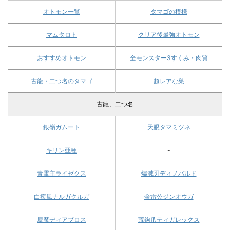
オトモン一覧
タマゴの模様
マムタロト
クリア後最強オトモン
おすすめオトモン
全モンスター3すくみ・肉質
古龍・二つ名のタマゴ
超レアな巣
古龍、二つ名
銀嶺ガムート
天眼タマミツネ
キリン亜種
-
青電主ライゼクス
燼滅刃ディノバルド
白疾風ナルガクルガ
金雷公ジンオウガ
鏖魔ディアブロス
荒鉤爪ティガレックス