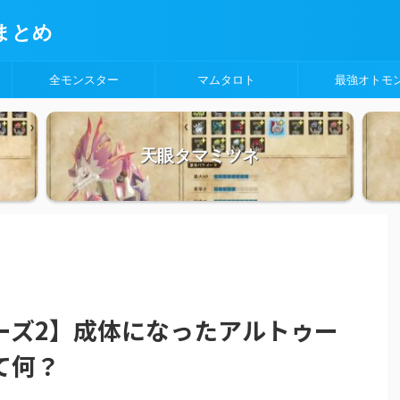
まとめ
全モンスター
マムタロト
最強オトモ
天眼タマミツネ
ーズ2】成体になったアルトゥー
て何？