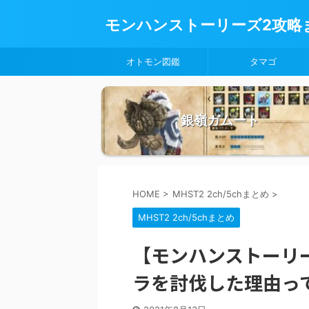
モンハンストーリーズ2攻略
オトモン図鑑
タマゴ
銀嶺ガムート
HOME
>
MHST2 2ch/5chまとめ
>
MHST2 2ch/5chまとめ
【モンハンストーリ
ラを討伐した理由っ