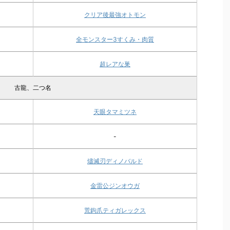
クリア後最強オトモン
全モンスター3すくみ・肉質
超レアな巣
古龍、二つ名
天眼タマミツネ
-
燼滅刃ディノバルド
金雷公ジンオウガ
荒鉤爪ティガレックス