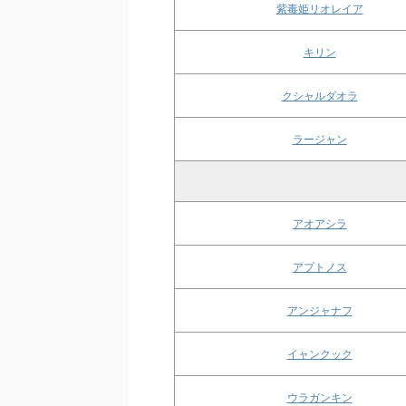
紫毒姫リオレイア
キリン
クシャルダオラ
ラージャン
アオアシラ
アプトノス
アンジャナフ
イャンクック
ウラガンキン