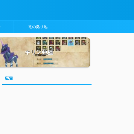
ン
竜の拠り地
キリン亜種
広告