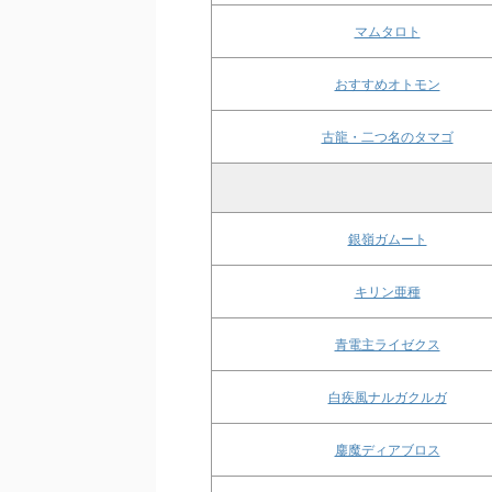
マムタロト
おすすめオトモン
古龍・二つ名のタマゴ
銀嶺ガムート
キリン亜種
青電主ライゼクス
白疾風ナルガクルガ
鏖魔ディアブロス