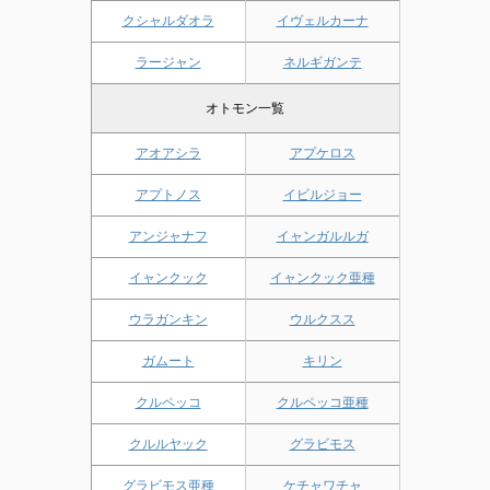
クシャルダオラ
イヴェルカーナ
ラージャン
ネルギガンテ
オトモン一覧
アオアシラ
アプケロス
アプトノス
イビルジョー
アンジャナフ
イャンガルルガ
イャンクック
イャンクック亜種
ウラガンキン
ウルクスス
ガムート
キリン
クルペッコ
クルペッコ亜種
クルルヤック
グラビモス
グラビモス亜種
ケチャワチャ