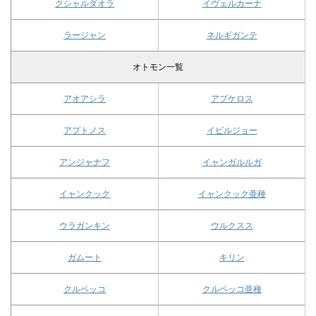
クシャルダオラ
イヴェルカーナ
ラージャン
ネルギガンテ
オトモン一覧
アオアシラ
アプケロス
アプトノス
イビルジョー
アンジャナフ
イャンガルルガ
イャンクック
イャンクック亜種
ウラガンキン
ウルクスス
ガムート
キリン
クルペッコ
クルペッコ亜種