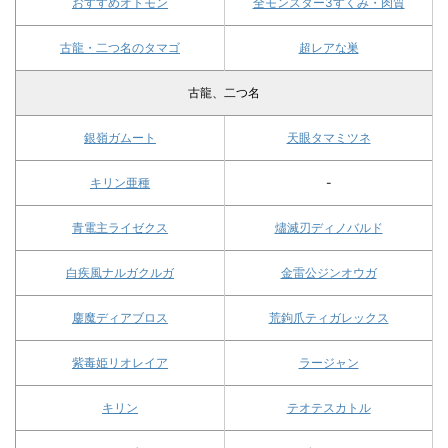
おすすめオトモン
全モンスター3すくみ・肉質
古龍・二つ名のタマゴ
超レアな巣
古龍、二つ名
銀嶺ガムート
天眼タマミツネ
キリン亜種
-
青電主ライゼクス
燼滅刃ディノバルド
白疾風ナルガクルガ
金雷公ジンオウガ
鏖魔ディアブロス
荒鉤爪ティガレックス
紫毒姫リオレイア
ラージャン
キリン
テオテスカトル