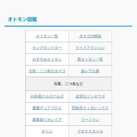
オトモン図鑑
オトモン一覧
タマゴの模様
キングモンスター
ライドアクション
おすすめオトモン
新オトモン一覧
古龍・二つ名のタマゴ
超レアな巣
古龍、二つ名など
白疾風ナルガクルガ
金雷公ジンオウガ
鏖魔ディアブロス
荒鉤爪ティガレックス
紫毒姫リオレイア
ラージャン
キリン
テオテスカトル