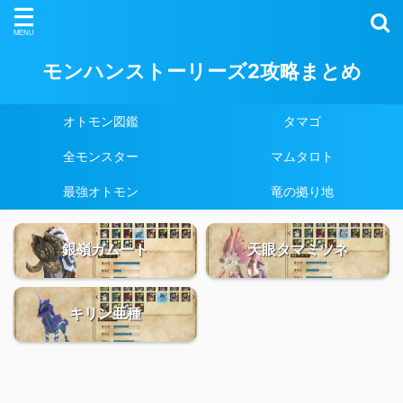
モンハンストーリーズ2攻略まとめ
オトモン図鑑
タマゴ
全モンスター
マムタロト
最強オトモン
竜の拠り地
銀嶺ガムート
天眼タマミツネ
キリン亜種