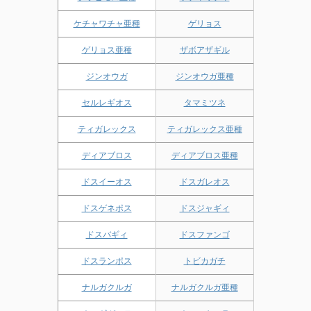
ケチャワチャ亜種
ゲリョス
ゲリョス亜種
ザボアザギル
ジンオウガ
ジンオウガ亜種
セルレギオス
タマミツネ
ティガレックス
ティガレックス亜種
ディアブロス
ディアブロス亜種
ドスイーオス
ドスガレオス
ドスゲネポス
ドスジャギィ
ドスバギィ
ドスファンゴ
ドスランポス
トビカガチ
ナルガクルガ
ナルガクルガ亜種