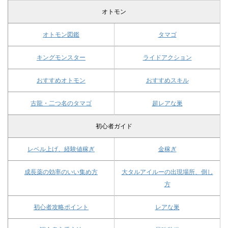
オトモン
オトモン図鑑
タマゴ
キングモンスター
ライドアクション
おすすめオトモン
おすすめスキル
古龍・二つ名のタマゴ
超レアな巣
初心者ガイド
レベル上げ、経験値稼ぎ
金稼ぎ
成長薬の効率のいい集め方
大タルアイルーの出現場所、倒し
方
初心者攻略ポイント
レアな巣