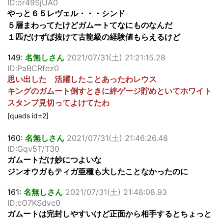
ID:or49SjUA0
やっと６５レヴェル・・・シンド
５層まわってたけどガムートてなにものなんだ
１匹だけずば抜けて古龍級の経験値もらえるけど
149:
名無しさん
2021/07/31(土) 21:21:15.28
ID:PaBCRfez0
思い出した 活躍したことあったわレウス
キングのガムート倒すときに絆ゲージ貯めといてホワイト
スタンプ見切ってよけてたわ
[quads id=2]
160:
名無しさん
2021/07/31(土) 21:46:26.48
ID:Gqv5T/T30
ガムートだけ妙につよいな
ジンオウガもティガ亜種も大したことなかったのに
161:
名無しさん
2021/07/31(土) 21:48:08.93
ID:cO7KSdvc0
ガムートは完封しやすいけど正面から相手するとちょっと