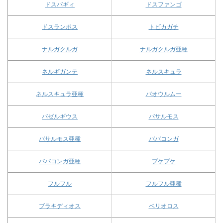
ドスバギィ
ドスファンゴ
ドスランポス
トビカガチ
ナルガクルガ
ナルガクルガ亜種
ネルギガンテ
ネルスキュラ
ネルスキュラ亜種
パオウルムー
バゼルギウス
バサルモス
バサルモス亜種
ババコンガ
ババコンガ亜種
プケプケ
フルフル
フルフル亜種
ブラキディオス
ベリオロス