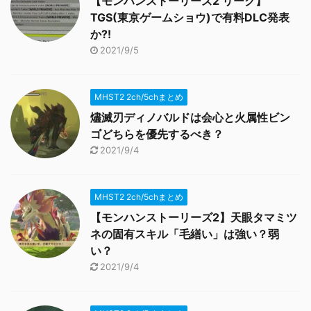
【モンハンストーリーズ2 リーク】
TGS(東京ゲームショウ)で有料DLC発表
か?!
2021/9/5
MHST2 2ch/5chまとめ
燼滅刃ディノバルドは会心と火属性ビン
ゴどちらを優先するべき？
2021/9/4
MHST2 2ch/5chまとめ
【モンハンストーリーズ2】天眼タマミツ
ネの固有スキル「毛繕い」は強い？弱
い？
2021/9/4