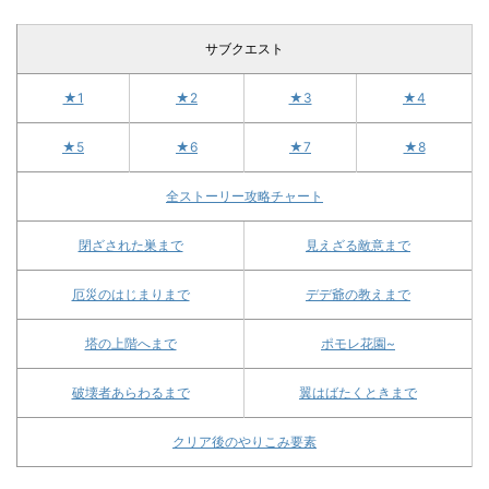
サブクエスト
★1
★2
★3
★4
★5
★6
★7
★8
全ストーリー攻略チャート
閉ざされた巣まで
見えざる敵意まで
厄災のはじまりまで
デデ爺の教えまで
塔の上階へまで
ポモレ花園~
破壊者あらわるまで
翼はばたくときまで
クリア後のやりこみ要素