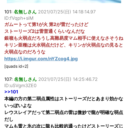
101:
名無しさん
2021/07/25(日) 14:18:14.97
ID:fVqph+siM
ガムートって第1が火 第2が雷だったけど
ストーリーズ2は雷普通くらいなんだな
銀嶺も火弱点だろうし高難易度マム相手に使えなさそうね
キリン亜種は火水弱点だけど、キリンが火弱点なの見ると
火弱点なのだろうな
https://i.imgur.com/nYZcog4.jpg
[quads id=2]
107:
名無しさん
2021/07/25(日) 14:25:46.72
ID:uSVgm3ZE0
>>101
本編の方の第二弱点属性はストーリーズだとあまり効かな
いっぽいよな
レウスレイアだって第二弱点の雷は微妙で龍が明確な弱点
だし
マムも雷と氷の次に龍も比較的通ったけどストーリーズじ