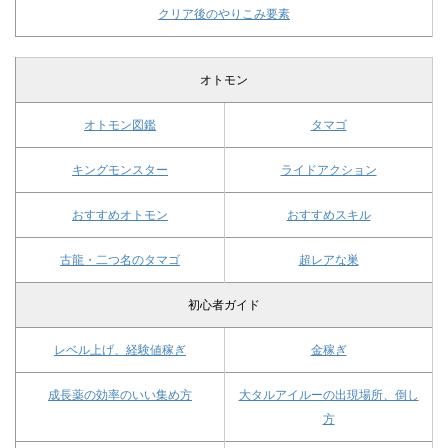
クリア後のやりこみ要素
オトモン
オトモン図鑑
タマゴ
キングモンスター
ライドアクション
おすすめオトモン
おすすめスキル
古龍・二つ名のタマゴ
超レアな巣
初心者ガイド
レベル上げ、経験値稼ぎ
金稼ぎ
成長薬の効率のいい集め方
大タルアイルーの出現場所、倒し
方