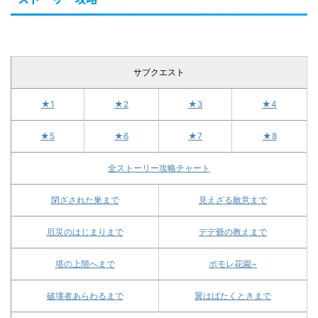
サブクエスト
★1
★2
★3
★4
★5
★6
★7
★8
全ストーリー攻略チャート
閉ざされた巣まで
見えざる敵意まで
厄災のはじまりまで
デデ爺の教えまで
塔の上階へまで
ポモレ花園~
破壊者あらわるまで
翼はばたくときまで