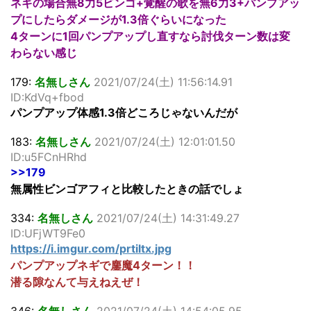
ネギの場合無8力5ビンゴ+覚醒の歌を無6力3+パンプアッ
プにしたらダメージが1.3倍ぐらいになった
4ターンに1回パンプアップし直すなら討伐ターン数は変
わらない感じ
179:
名無しさん
2021/07/24(土) 11:56:14.91
ID:KdVq+fbod
パンプアップ体感1.3倍どころじゃないんだが
183:
名無しさん
2021/07/24(土) 12:01:01.50
ID:u5FCnHRhd
>>179
無属性ビンゴアフィと比較したときの話でしょ
334:
名無しさん
2021/07/24(土) 14:31:49.27
ID:UFjWT9Fe0
https://i.imgur.com/prtiltx.jpg
パンプアップネギで鏖魔4ターン！！
潜る隙なんて与えねえぜ！
346:
名無しさん
2021/07/24(土) 14:54:05.95