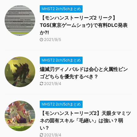
MHST2 2ch/5chまとめ
【モンハンストーリーズ2 リーク】
TGS(東京ゲームショウ)で有料DLC発表
か?!
2021/9/5
MHST2 2ch/5chまとめ
燼滅刃ディノバルドは会心と火属性ビン
ゴどちらを優先するべき？
2021/9/4
MHST2 2ch/5chまとめ
【モンハンストーリーズ2】天眼タマミツ
ネの固有スキル「毛繕い」は強い？弱
い？
2021/9/4