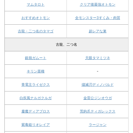
マムタロト
クリア後最強オトモン
おすすめオトモン
全モンスター3すくみ・肉質
古龍・二つ名のタマゴ
超レアな巣
古龍、二つ名
銀嶺ガムート
天眼タマミツネ
キリン亜種
-
青電主ライゼクス
燼滅刃ディノバルド
白疾風ナルガクルガ
金雷公ジンオウガ
鏖魔ディアブロス
荒鉤爪ティガレックス
紫毒姫リオレイア
ラージャン