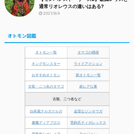
通常リオレウスの違いはある?
2021/9/4
オトモン図鑑
オトモン一覧
タマゴの模様
キングモンスター
ライドアクション
おすすめオトモン
新オトモン一覧
古龍・二つ名のタマゴ
超レアな巣
古龍、二つ名など
白疾風ナルガクルガ
金雷公ジンオウガ
鏖魔ディアブロス
荒鉤爪ティガレックス
紫毒姫リオレイア
ラージャン