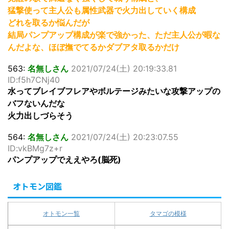
猛撃使って主人公も属性武器で火力出していく構成
どれを取るか悩んだが
結局パンプアップ構成が楽で強かった、ただ主人公が暇な
んだよな、ほぼ撫でてるかダブアタ取るかだけ
563:
名無しさん
2021/07/24(土) 20:19:33.81
ID:f5h7CNj40
水ってブレイブフレアやボルテージみたいな攻撃アップの
バフないんだな
火力出しづらそう
564:
名無しさん
2021/07/24(土) 20:23:07.55
ID:vkBMg7z+r
パンプアップでええやろ(脳死)
オトモン図鑑
オトモン一覧
タマゴの模様