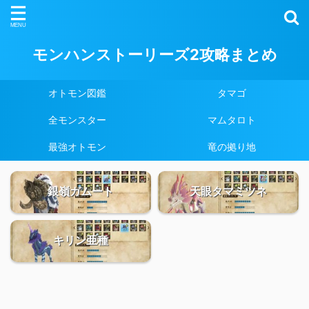
モンハンストーリーズ2攻略まとめ
オトモン図鑑
タマゴ
全モンスター
マムタロト
最強オトモン
竜の拠り地
銀嶺ガムート
天眼タマミツネ
キリン亜種