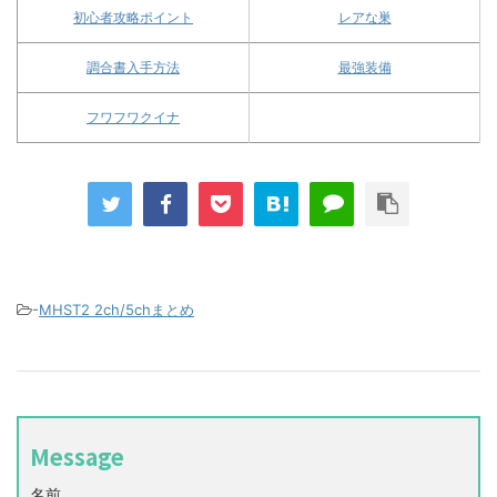
初心者攻略ポイント
レアな巣
調合書入手方法
最強装備
フワフワクイナ
-
MHST2 2ch/5chまとめ
Message
名前