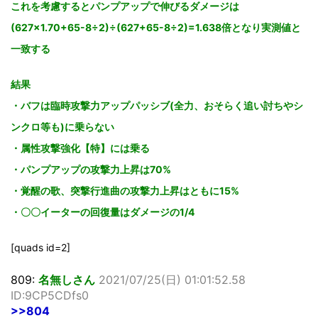
これを考慮するとパンプアップで伸びるダメージは
(627×1.70+65-8÷2)÷(627+65-8÷2)=1.638倍となり実測値と
一致する
結果
・バフは臨時攻撃力アップパッシブ(全力、おそらく追い討ちやシ
ンクロ等も)に乗らない
・属性攻撃強化【特】には乗る
・パンプアップの攻撃力上昇は70%
・覚醒の歌、突撃行進曲の攻撃力上昇はともに15%
・〇〇イーターの回復量はダメージの1/4
[quads id=2]
809:
名無しさん
2021/07/25(日) 01:01:52.58
ID:9CP5CDfs0
>>804