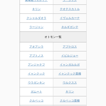
キリン
テオテスカトル
クシャルダオラ
イヴェルカーナ
ラージャン
ネルギガンテ
オトモン一覧
アオアシラ
アプケロス
アプトノス
イビルジョー
アンジャナフ
イャンガルルガ
イャンクック
イャンクック亜種
ウラガンキン
ウルクスス
ガムート
キリン
クルペッコ
クルペッコ亜種