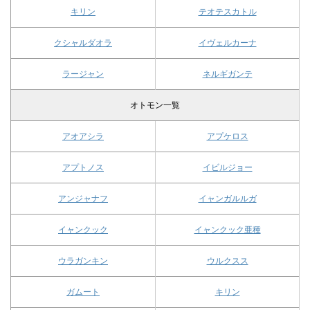
キリン
テオテスカトル
クシャルダオラ
イヴェルカーナ
ラージャン
ネルギガンテ
オトモン一覧
アオアシラ
アプケロス
アプトノス
イビルジョー
アンジャナフ
イャンガルルガ
イャンクック
イャンクック亜種
ウラガンキン
ウルクスス
ガムート
キリン