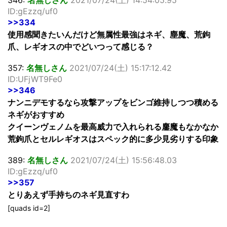
ID:gEzzq/uf0
>>334
使用感聞きたいんだけど無属性最強はネギ、塵魔、荒鉤
爪、レギオスの中でどいつって感じる？
357:
名無しさん
2021/07/24(土) 15:17:12.42
ID:UFjWT9Fe0
>>346
ナンニデモするなら攻撃アップをビンゴ維持しつつ積める
ネギがおすすめ
クイーンヴェノムを最高威力で入れられる鏖魔もなかなか
荒鉤爪とセルレギオスはスペック的に多少見劣りする印象
389:
名無しさん
2021/07/24(土) 15:56:48.03
ID:gEzzq/uf0
>>357
とりあえず手持ちのネギ見直すわ
[quads id=2]