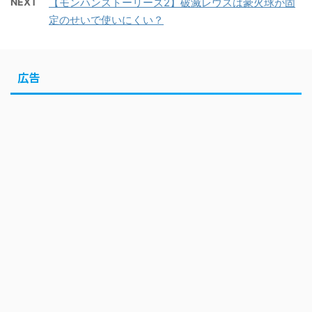
NEXT
【モンハンストーリーズ2】破滅レウスは豪火球が固
定のせいで使いにくい？
広告