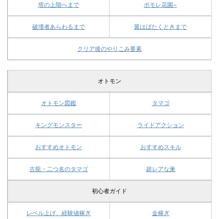
塔の上階へまで
ポモレ花園~
破壊者あらわるまで
翼はばたくときまで
クリア後のやりこみ要素
オトモン
オトモン図鑑
タマゴ
キングモンスター
ライドアクション
おすすめオトモン
おすすめスキル
古龍・二つ名のタマゴ
超レアな巣
初心者ガイド
レベル上げ、経験値稼ぎ
金稼ぎ