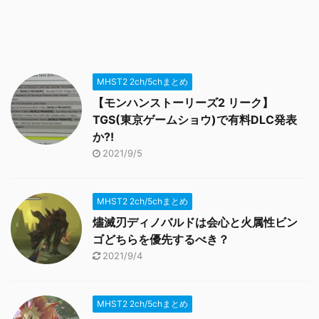
MHST2 2ch/5chまとめ
【モンハンストーリーズ2 リーク】
TGS(東京ゲームショウ)で有料DLC発表
か?!
2021/9/5
MHST2 2ch/5chまとめ
燼滅刃ディノバルドは会心と火属性ビン
ゴどちらを優先するべき？
2021/9/4
MHST2 2ch/5chまとめ