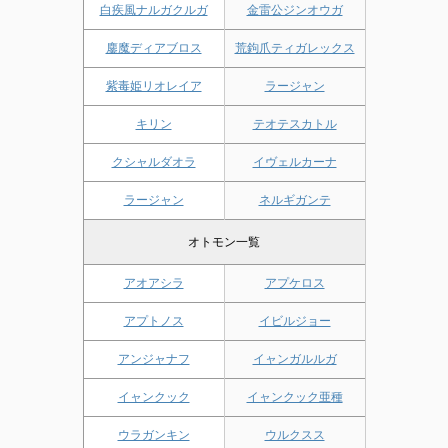
白疾風ナルガクルガ
金雷公ジンオウガ
鏖魔ディアブロス
荒鉤爪ティガレックス
紫毒姫リオレイア
ラージャン
キリン
テオテスカトル
クシャルダオラ
イヴェルカーナ
ラージャン
ネルギガンテ
オトモン一覧
アオアシラ
アプケロス
アプトノス
イビルジョー
アンジャナフ
イャンガルルガ
イャンクック
イャンクック亜種
ウラガンキン
ウルクスス