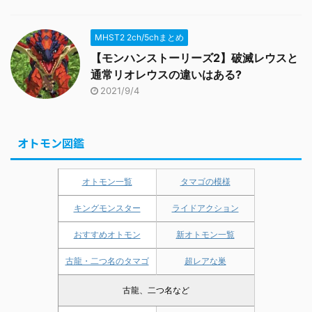
MHST2 2ch/5chまとめ
【モンハンストーリーズ2】破滅レウスと
通常リオレウスの違いはある?
2021/9/4
オトモン図鑑
オトモン一覧
タマゴの模様
キングモンスター
ライドアクション
おすすめオトモン
新オトモン一覧
古龍・二つ名のタマゴ
超レアな巣
古龍、二つ名など