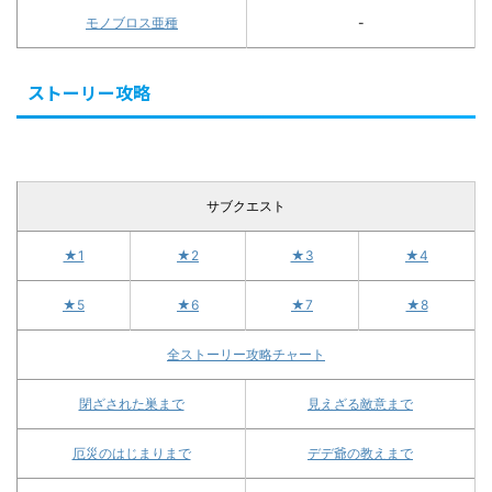
モノブロス亜種
-
ストーリー攻略
サブクエスト
★1
★2
★3
★4
★5
★6
★7
★8
全ストーリー攻略チャート
閉ざされた巣まで
見えざる敵意まで
厄災のはじまりまで
デデ爺の教えまで