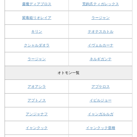
鏖魔ディアブロス
荒鉤爪ティガレックス
紫毒姫リオレイア
ラージャン
キリン
テオテスカトル
クシャルダオラ
イヴェルカーナ
ラージャン
ネルギガンテ
オトモン一覧
アオアシラ
アプケロス
アプトノス
イビルジョー
アンジャナフ
イャンガルルガ
イャンクック
イャンクック亜種