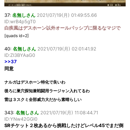
37:
名無しさん
2021/07/19(月) 01:49:55.66
ID:wrB4p5gT0
白疾風はデスホーン以外オールパッシブに限るなマジで
[quads id=2]
40:
名無しさん
2021/07/19(月) 02:01:41.92
ID:ZI3BYAaG0
>>37
同意
ナルガはデスホーン特化で良いわ
後ろに巣穴探知兼戦闘用ラージャン入れてるわ
雷は３スクミ全部威力大だから素晴らしい
343:
名無しさん
2021/07/19(月) 11:08:44.71
ID:YNw42GGI0
SRチケット２枚あるから挑戦したけどレベル45でまだ倒