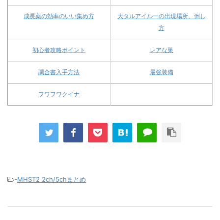
成長薬の効率のいい集め方
大タルアイルーの出現場所、倒し
方
初心者攻略ポイント
レアな巣
調合書入手方法
最強装備
フワフワクイナ
-
MHST2 2ch/5chまとめ