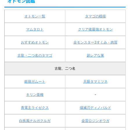
オトモン図鑑
オトモン一覧
タマゴの模様
マムタロト
クリア後最強オトモン
おすすめオトモン
全モンスター3すくみ・肉質
古龍・二つ名のタマゴ
超レアな巣
古龍、二つ名
銀嶺ガムート
天眼タマミツネ
キリン亜種
-
青電主ライゼクス
燼滅刃ディノバルド
白疾風ナルガクルガ
金雷公ジンオウガ