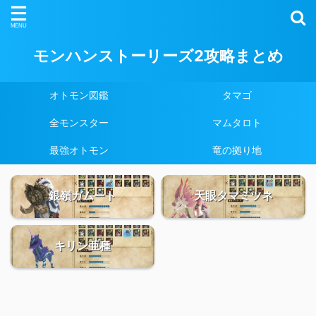
モンハンストーリーズ2攻略まとめ
オトモン図鑑
タマゴ
全モンスター
マムタロト
最強オトモン
竜の拠り地
銀嶺ガムート
天眼タマミツネ
キリン亜種