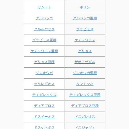
ガムート
キリン
クルペッコ
クルペッコ亜種
クルルヤック
グラビモス
グラビモス亜種
ケチャワチャ
ケチャワチャ亜種
ゲリョス
ゲリョス亜種
ザボアザギル
ジンオウガ
ジンオウガ亜種
セルレギオス
タマミツネ
ティガレックス
ティガレックス亜種
ディアブロス
ディアブロス亜種
ドスイーオス
ドスガレオス
ドスゲネポス
ドスジャギィ