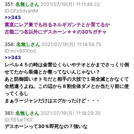
351:
名無しさん
2021/07/19(月) 11:11:48.22
ID:OFz5dvsHM
>>343
素直にレア巣でも出るネルギガンテとか育てるか
古龍二つ名以外にデスホーン☆☆の30%ガチャ
356:
名無しさん
2021/07/19(月) 11:14:58.75
ID:m/v9S10o0
>>343
レベル４５の時は金雷公くらいやテオとかまでさっくり倒
せてたから装備とか整ってないんじゃない？
あと防御固いオトモだと相手の大技で１発全滅とかなくて
全然違うよね。この辺から８割全体ダメとか当たり前に使
ってくるし
まぁラージャンだけはエグかったけど・・・
361:
名無しさん
2021/07/19(月) 11:18:29.35
ID:fI55alTK0
デスホーンって30％即死なの？強いな