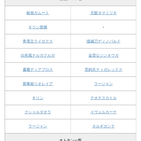
銀嶺ガムート
天眼タマミツネ
キリン亜種
-
青電主ライゼクス
燼滅刃ディノバルド
白疾風ナルガクルガ
金雷公ジンオウガ
鏖魔ディアブロス
荒鉤爪ティガレックス
紫毒姫リオレイア
ラージャン
キリン
テオテスカトル
クシャルダオラ
イヴェルカーナ
ラージャン
ネルギガンテ
オトモン一覧