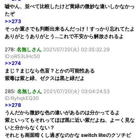
嘘やん、並べて比較したけど黄緑の微妙な違いしかなかっ
たぞ
>>273
そっか重さでも判断出来るんだっけ！すっかり忘れてたよ
ありがとうありがとう…これで不安から解放されるよ
278:
名無しさん
2021/07/20(火) 02:35:32.29
ID:oR53UHc50
>>274
まじ？まじなら色盲？とかの可能性ある
紫毒は紫と緑、ゼクスは黒と緑だよ
285:
名無しさん
2021/07/20(火) 03:04:24.53
ID:RyhqkEQ30
>>278
うんだから微妙な色の違いがあるのは分かってるよ
紫といってもそれってほぼ黒に近い紫だよね、よーく見な
いと分からなくない？
それとも画面暗くし過ぎなのかな switch liteのクソチビ