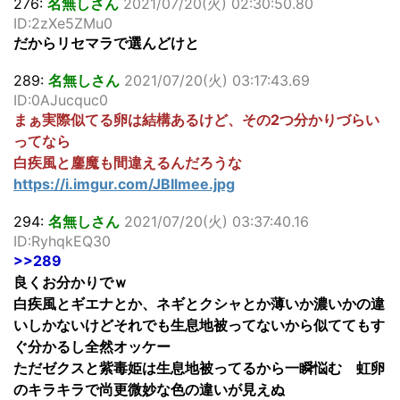
276:
名無しさん
2021/07/20(火) 02:30:50.80
ID:2zXe5ZMu0
だからリセマラで選んどけと
289:
名無しさん
2021/07/20(火) 03:17:43.69
ID:0AJucquc0
まぁ実際似てる卵は結構あるけど、その2つ分かりづらい
ってなら
白疾風と鏖魔も間違えるんだろうな
https://i.imgur.com/JBIlmee.jpg
294:
名無しさん
2021/07/20(火) 03:37:40.16
ID:RyhqkEQ30
>>289
良くお分かりでｗ
白疾風とギエナとか、ネギとクシャとか薄いか濃いかの違
いしかないけどそれでも生息地被ってないから似ててもす
ぐ分かるし全然オッケー
ただゼクスと紫毒姫は生息地被ってるから一瞬悩む 虹卵
のキラキラで尚更微妙な色の違いが見えぬ