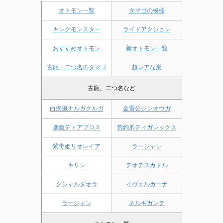
オトモン一覧
タマゴの模様
キングモンスター
ライドアクション
おすすめオトモン
新オトモン一覧
古龍・二つ名のタマゴ
超レアな巣
古龍、二つ名など
白疾風ナルガクルガ
金雷公ジンオウガ
鏖魔ディアブロス
荒鉤爪ティガレックス
紫毒姫リオレイア
ラージャン
キリン
テオテスカトル
クシャルダオラ
イヴェルカーナ
ラージャン
ネルギガンテ