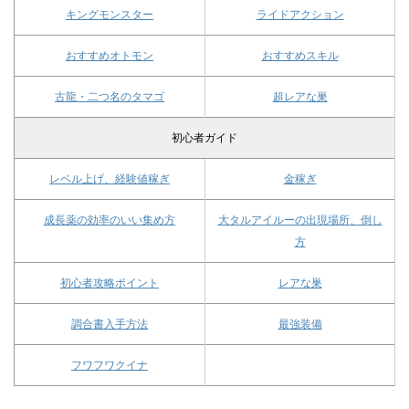
キングモンスター
ライドアクション
おすすめオトモン
おすすめスキル
古龍・二つ名のタマゴ
超レアな巣
初心者ガイド
レベル上げ、経験値稼ぎ
金稼ぎ
成長薬の効率のいい集め方
大タルアイルーの出現場所、倒し
方
初心者攻略ポイント
レアな巣
調合書入手方法
最強装備
フワフワクイナ