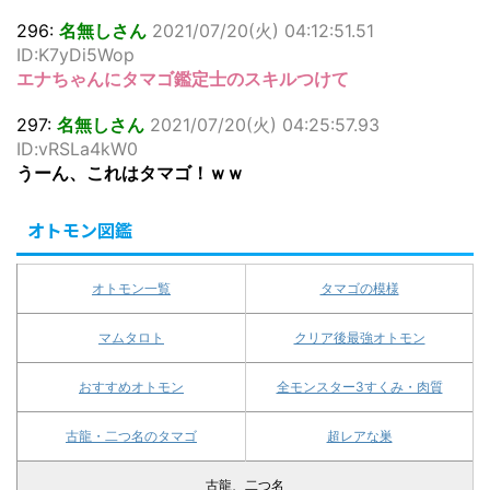
296:
名無しさん
2021/07/20(火) 04:12:51.51
ID:K7yDi5Wop
エナちゃんにタマゴ鑑定士のスキルつけて
297:
名無しさん
2021/07/20(火) 04:25:57.93
ID:vRSLa4kW0
うーん、これはタマゴ！ｗｗ
オトモン図鑑
オトモン一覧
タマゴの模様
マムタロト
クリア後最強オトモン
おすすめオトモン
全モンスター3すくみ・肉質
古龍・二つ名のタマゴ
超レアな巣
古龍、二つ名