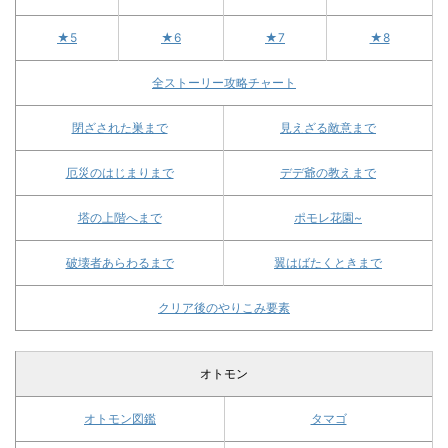
★5
★6
★7
★8
全ストーリー攻略チャート
閉ざされた巣まで
見えざる敵意まで
厄災のはじまりまで
デデ爺の教えまで
塔の上階へまで
ポモレ花園~
破壊者あらわるまで
翼はばたくときまで
クリア後のやりこみ要素
オトモン
オトモン図鑑
タマゴ