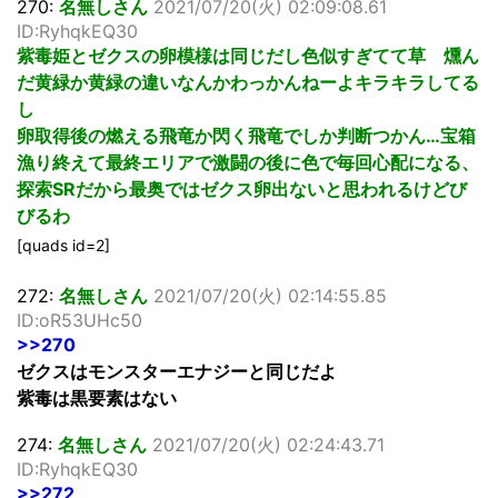
270:
名無しさん
2021/07/20(火) 02:09:08.61
ID:RyhqkEQ30
紫毒姫とゼクスの卵模様は同じだし色似すぎてて草 燻ん
だ黄緑か黄緑の違いなんかわっかんねーよキラキラしてる
し
卵取得後の燃える飛竜か閃く飛竜でしか判断つかん…宝箱
漁り終えて最終エリアで激闘の後に色で毎回心配になる、
探索SRだから最奥ではゼクス卵出ないと思われるけどび
びるわ
[quads id=2]
272:
名無しさん
2021/07/20(火) 02:14:55.85
ID:oR53UHc50
>>270
ゼクスはモンスターエナジーと同じだよ
紫毒は黒要素はない
274:
名無しさん
2021/07/20(火) 02:24:43.71
ID:RyhqkEQ30
>>272