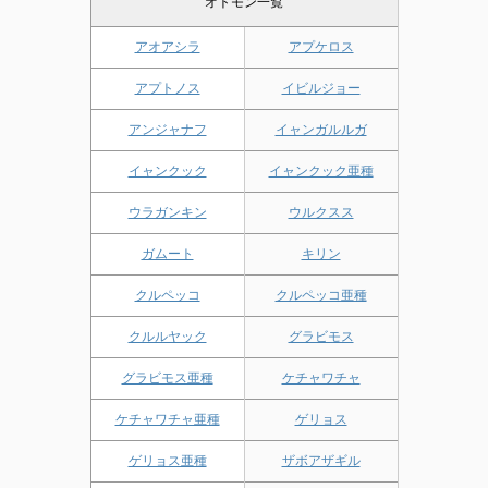
オトモン一覧
アオアシラ
アプケロス
アプトノス
イビルジョー
アンジャナフ
イャンガルルガ
イャンクック
イャンクック亜種
ウラガンキン
ウルクスス
ガムート
キリン
クルペッコ
クルペッコ亜種
クルルヤック
グラビモス
グラビモス亜種
ケチャワチャ
ケチャワチャ亜種
ゲリョス
ゲリョス亜種
ザボアザギル