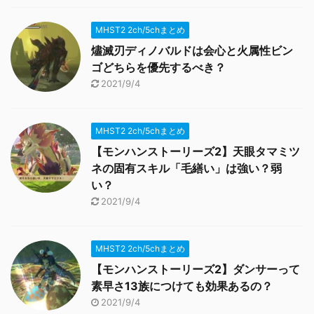
MHST2 2ch/5chまとめ
燼滅刃ディノバルドは会心と火属性ビン
ゴどちらを優先するべき？
2021/9/4
MHST2 2ch/5chまとめ
【モンハンストーリーズ2】天眼タマミツ
ネの固有スキル「毛繕い」は強い？弱
い？
2021/9/4
MHST2 2ch/5chまとめ
【モンハンストーリーズ2】ダンサーって
素早さ13族につけても効果あるの？
2021/9/4