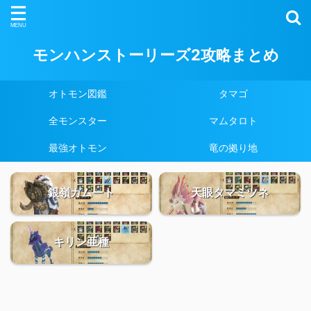
モンハンストーリーズ2攻略まとめ
オトモン図鑑
タマゴ
全モンスター
マムタロト
最強オトモン
竜の拠り地
銀嶺ガムート
天眼タマミツネ
キリン亜種